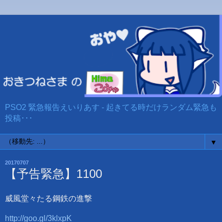
PSO2 緊急報告えいりあす - 起きてる時だけランダム緊急も
投稿･･･
▼
20170707
【予告緊急】1100
威風堂々たる鋼鉄の進撃
http://goo.gl/3klxpK