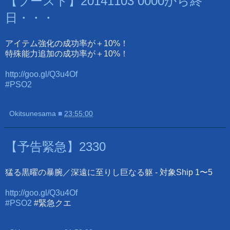
【ブースト】20141103 0000から終
日・・・
アイテム強化の成功率が＋10%！
特殊能力追加の成功率が＋10%！
http://goo.gl/Q3u4Of
#PSO2
Okitsunesama
■
23:55:00
【予告緊急】2330
猛る黒曜の暴腕／深遠に至りし巨なる躯 - 対象Ship 1〜5
http://goo.gl/Q3u4Of
#PSO2
#緊急クエ