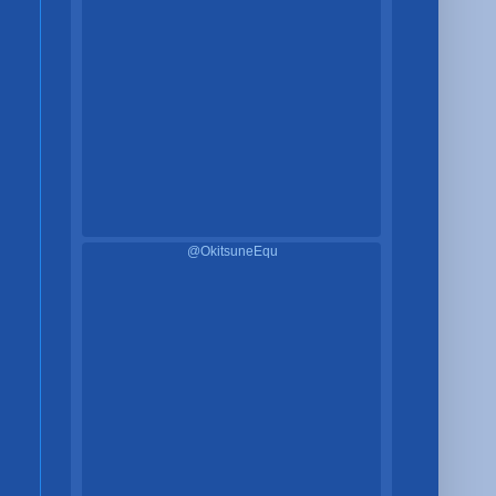
@OkitsuneEqu