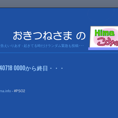
急報告えいりあす - 起きてる時だけランダム緊急も投稿･･･
0718 0000から終日・・・
ma.info
- #PSO2