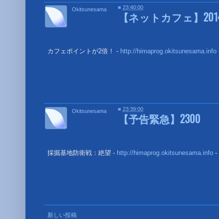
■
23:40:00
Okitsunesama
【ネットカフェ】2014
カフェポイントが2倍！ -
http://himaprog.okitsunesama.info
■
■
23:39:00
Okitsunesama
【予告緊急】2300
採掘基地防衛戦：絶望 -
http://himaprog.okitsunesama.info
-
■
新しい投稿