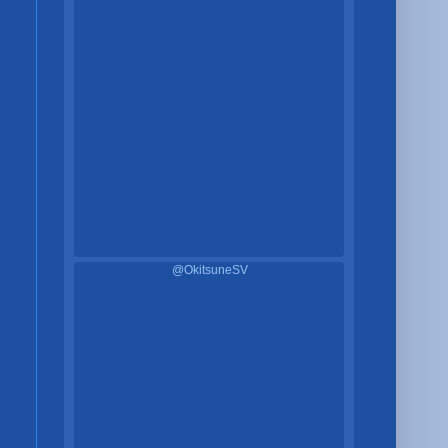
@OkitsuneSV