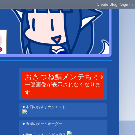
おきつね鯖メンテちぅ♪
一部画像が表示されなくなりま
す。
◆ 本日のおすすめクエスト
◆ 今週のチームオーダー
● チーム ネオ・ネビュラス