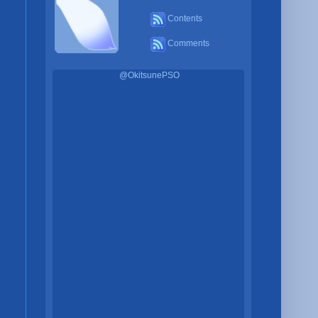
Contents
Comments
@OkitsunePSO