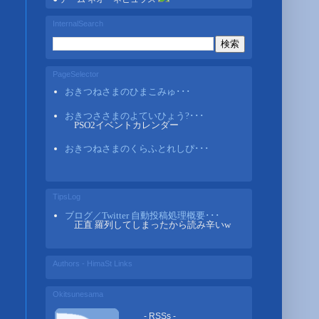
InternalSearch
PageSelector
おきつねさまのひまこみゅ･･･
おきつささまのよていひょう?･･･
PSO2イベントカレンダー
おきつねさまのくらふとれしぴ･･･
TipsLog
ブログ／Twitter 自動投稿処理概要･･･
正直 羅列してしまったから読み辛いw
Authors - HimaSt Links
Okitsunesama
- RSSs -