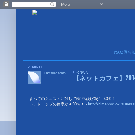
PSO2 緊
20140717
■
23:40:00
Okitsunesama
【ネットカフェ】2014
すべてのクエストに対して獲得経験値が＋50％！
レアドロップの倍率が＋50％！ -
http://himaprog.okitsunesa
■