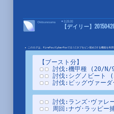
■
■
0:26:00
Okitsunesama
【デイリー】20150428
★ このログは、FireFox/CyberFoxで云う[タブをピン留め]する機能
【ブースト分】
 討伐:ビッグヴァーダー (
 周回:ナヴ･ラッピー捕獲任