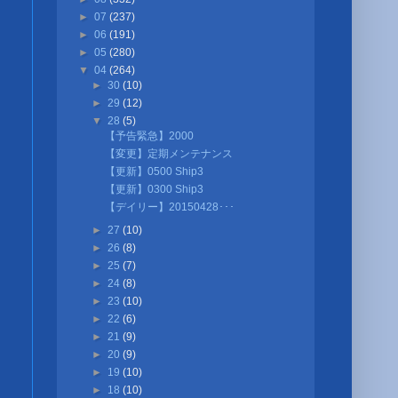
►
07
(237)
►
06
(191)
►
05
(280)
▼
04
(264)
►
30
(10)
►
29
(12)
▼
28
(5)
【予告緊急】2000
【変更】定期メンテナンス
【更新】0500 Ship3
【更新】0300 Ship3
【デイリー】20150428･･･
►
27
(10)
►
26
(8)
►
25
(7)
►
24
(8)
►
23
(10)
►
22
(6)
►
21
(9)
►
20
(9)
►
19
(10)
►
18
(10)