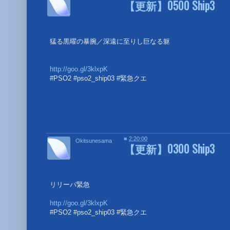
【更新】0500 Ship3
猛る黒曜の暴腕／深遠に至りし巨なる躯
http://goo.gl/3klxpK
#PSO2 #pso2_ship03 #緊急クエ
■
■
2:20:00
Okitsunesama
【更新】0300 Ship3
リリーパ緊急
http://goo.gl/3klxpK
#PSO2 #pso2_ship03 #緊急クエ