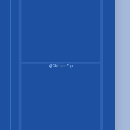
@OkitsuneEqu