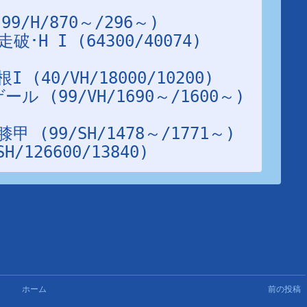
H I (64300/40074)

 (99/VH/1690～/1600～)

126600/13840)
ホーム
前の投稿