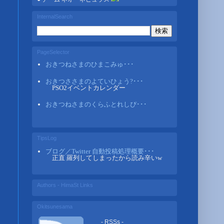
InternalSearch
PageSelector
おきつねさまのひまこみゅ･･･
おきつささまのよていひょう?･･･
PSO2イベントカレンダー
おきつねさまのくらふとれしぴ･･･
TipsLog
ブログ／Twitter 自動投稿処理概要･･･
正直 羅列してしまったから読み辛いw
Authors - HimaSt Links
Okitsunesama
- RSSs -