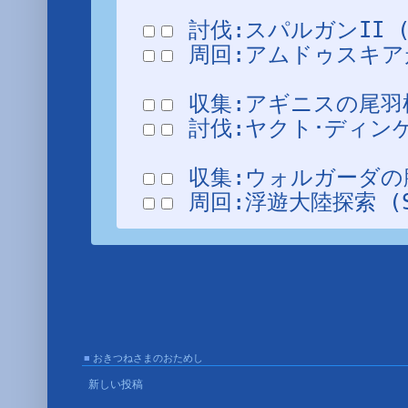
 周回:アムドゥスキア走破･
 討伐:ヤクト･ディンゲール
 周回:浮遊大陸探索 (SH/
■
おきつねさまのおためし
■
新しい投稿