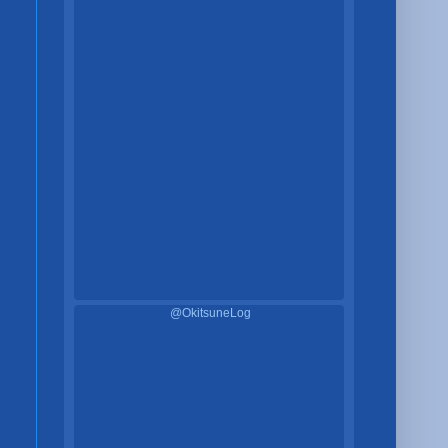
@OkitsuneLog