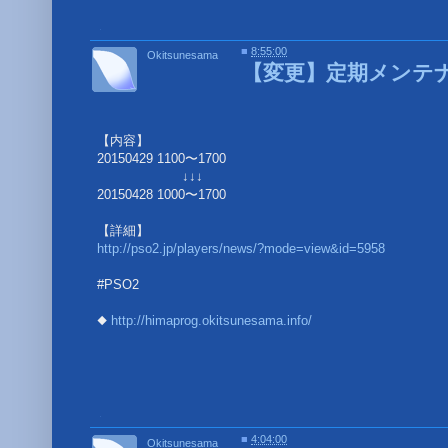
■
■
8:55:00
Okitsunesama
【変更】定期メンテ
【内容】
20150429 1100〜1700
↓↓↓
20150428 1000〜1700
【詳細】
http://pso2.jp/players/news/?mode=view&id=5958
#PSO2
◆
http://himaprog.okitsunesama.info/
■
■
4:04:00
Okitsunesama