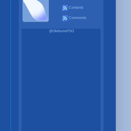
Contents
Comments
@OkitsunePSO