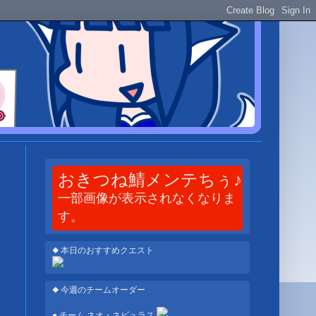
おきつね鯖メンテちぅ♪
一部画像が表示されなくなりま
す。
◆ 本日のおすすめクエスト
◆ 今週のチームオーダー
● チーム ネオ・ネビュラス