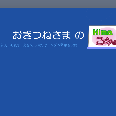
急報告えいりあす - 起きてる時だけランダム緊急も投稿･･･