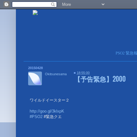
PSO2 緊
20150428
■
18:55:00
Okitsunesama
【予告緊急】2000
ワイルドイースター２
http://goo.gl/3klxpK
#PSO2
#緊急クエ