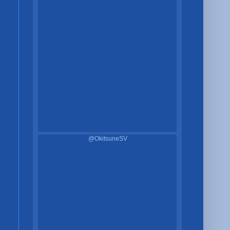
@OkitsuneSV