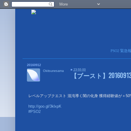
PSO2 緊
20160912
■
23:55:00
Okitsunesama
【ブースト】
20160
レベルアップクエスト 混沌導く闇の化身 獲得経験値が＋50
http://goo.gl/3klxpK
#PSO2