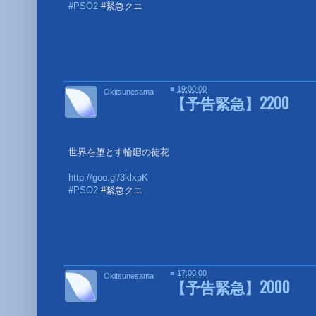
#PSO2
#緊急クエ
■
■
19:00:00
Okitsunesama
【予告緊急】2200
世界を堕とす輪廻の徒花
http://goo.gl/3klxpK
#PSO2
#緊急クエ
■
■
17:00:00
Okitsunesama
【予告緊急】2000