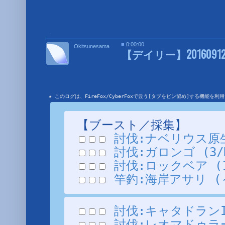
■
■
0:00:00
Okitsunesama
【デイリー】20160912
★ このログは、FireFox/CyberFoxで云う[タブをピン留め]する機能
【ブースト／採集】
討伐:ナベリウス原生種 
討伐:ガロンゴ (3/N/
討伐:ロックベア (1/N
竿釣:海岸アサリ (～9
討伐:キャタドランI (
討伐:レオマドゥラード 