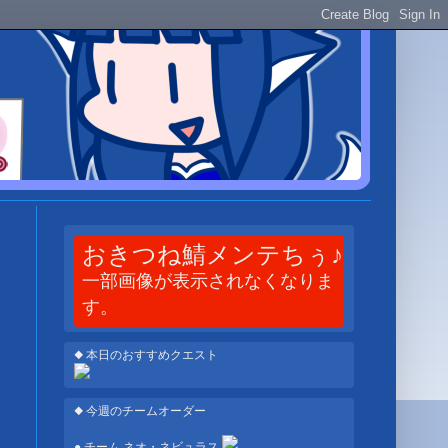
おきつね鯖メンテちぅ♪
一部画像が表示されなくなりま
す。
◆ 本日のおすすめクエスト
◆ 今週のチームオーダー
● チーム ネオ・ネビュラス