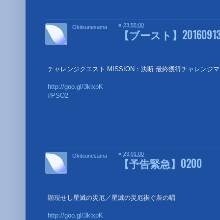
■
■
23:55:00
Okitsunesama
【ブースト】
20160
チャレンジクエスト MISSION：決断 最終獲得チャレンジマ
http://goo.gl/3klxpK
#PSO2
■
■
23:01:00
Okitsunesama
【予告緊急】0200
顕現せし星滅の災厄／星滅の災厄禊ぐ灰の唱
http://goo.gl/3klxpK