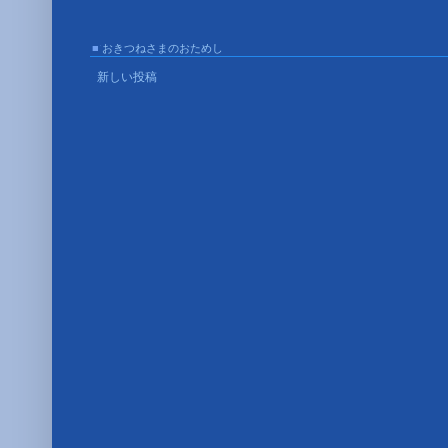
■
おきつねさまのおためし
■
新しい投稿