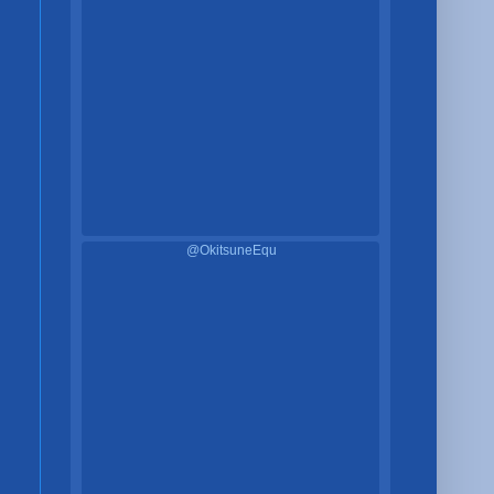
@OkitsuneEqu