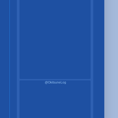
@OkitsuneLog