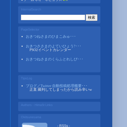
InternalSearch
PageSelector
おきつねさまのひまこみゅ･･･
おきつささまのよていひょう?･･･
PSO2イベントカレンダー
おきつねさまのくらふとれしぴ･･･
TipsLog
ブログ／Twitter 自動投稿処理概要･･･
正直 羅列してしまったから読み辛いw
Authors - HimaSt Links
Okitsunesama
- RSSs -