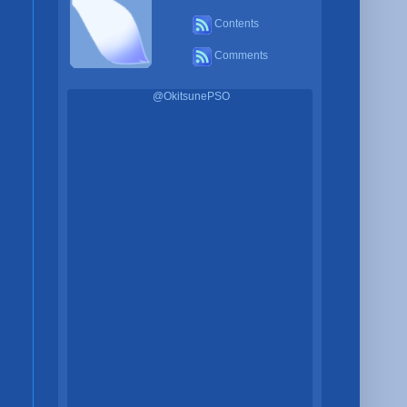
Contents
Comments
@OkitsunePSO