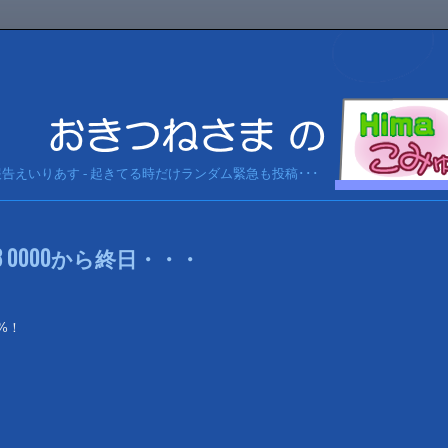
急報告えいりあす - 起きてる時だけランダム緊急も投稿･･･
913 0000から終日・・・
%！