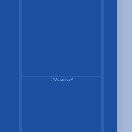
@OkitsuneSV