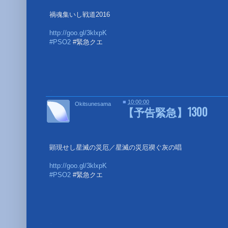
禍魂集いし戦道2016
http://goo.gl/3klxpK
#PSO2
#緊急クエ
■
■
10:00:00
Okitsunesama
【予告緊急】1300
顕現せし星滅の災厄／星滅の災厄禊ぐ灰の唱
http://goo.gl/3klxpK
#PSO2
#緊急クエ
■