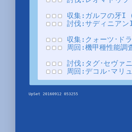
収集:ガルフの牙I (30
討伐:サディニアンII 
収集:クォーツ･ドラゴン
周回:機甲種性能調査:採
討伐:タグ･セヴァニアン
周回:デコル･マリューダ
UpSet 20160912 053255