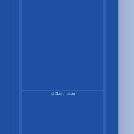
@OkitsuneLog