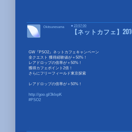
■
■
23:57:00
Okitsunesama
【ネットカフェ】2016
GW『PSO2』ネットカフェキャンペーン
全クエスト 獲得経験値が＋50%！
レアドロップの倍率が＋50%！
獲得カフェポイント2倍！
さらにフリーフィールド東京探索
レアドロップの倍率が＋50%！
http://goo.gl/3klxpK
#PSO2
■