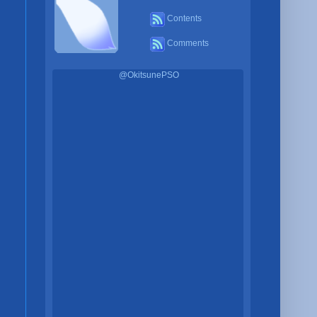
Contents
Comments
@OkitsunePSO