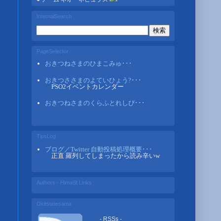
InternalSearch
PageSelector
おきつねさまのひまこみゅ･･･
おきつささまのよていひょう?･･･
PSO2イベントカレンダー
おきつねさまのくらふとれしぴ･･･
TipsLog
ブログ／Twitter 自動投稿処理概要･･･
正直 羅列してしまったから読み辛いw
Authors - HimaSt Links
Okitsunesama
- RSSs -