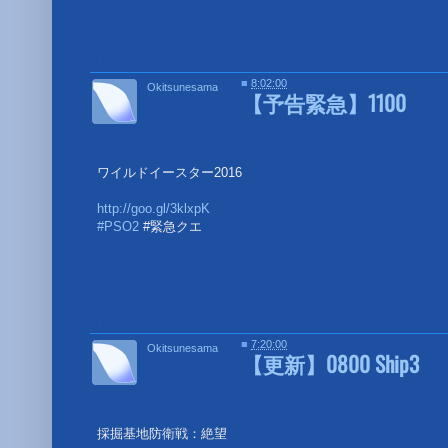
■
■
8:02:00
Okitsunesama
【予告緊急】1100
ワイルドイースター2016
http://goo.gl/3klxpK
#PSO2
#緊急クエ
■
■
7:20:00
Okitsunesama
【更新】0800 Ship3
採掘基地防衛戦：絶望