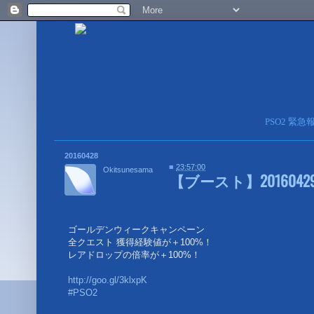
PSO2 緊
20160428
■
23:57:00
Okitsunesama
【ブースト】2016042
ゴールデンウィークキャンペーン
全クエスト 獲得経験値が＋100%！
レアドロップの倍率が＋100%！
http://goo.gl/3klxpK
#PSO2