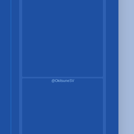
@OkitsuneSV