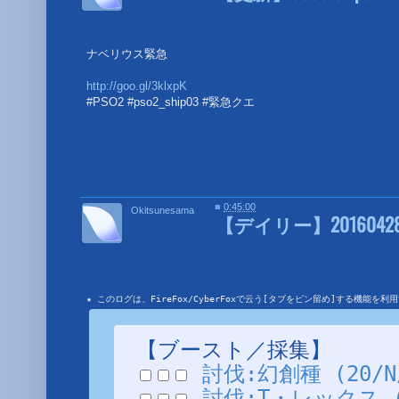
ナベリウス緊急
http://goo.gl/3klxpK
#PSO2 #pso2_ship03 #緊急クエ
■
■
0:45:00
Okitsunesama
【デイリー】20160428
★ このログは、FireFox/CyberFoxで云う[タブをピン留め]する機能
【ブースト／採集】
討伐:幻創種 (20/N/
討伐:T・レックス (3/