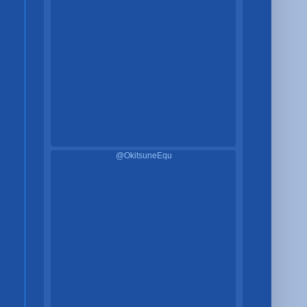
@OkitsuneEqu