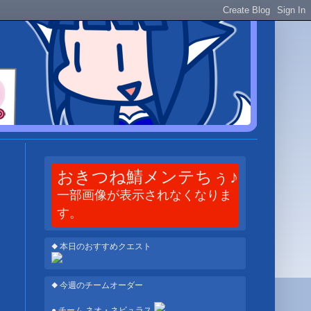
おきつね鯖メンテちぅ♪
一部画像が表示されなくなりま
す。
◆ 本日のおすすめクエスト
◆ 今週のチームオーダー
● チーム ネオ・ネビュラス