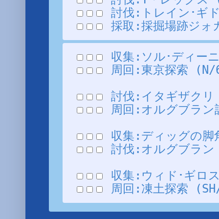
討伐:トレイン･ギドラン
採取:採掘場跡ジォガイ
収集:ソル･ディーニアン
周回:東京探索 (N/60
討伐:イタギザクリ (1
周回:オルグブラン討伐 
収集:ディッグの脚角I 
討伐:オルグブラン (1
収集:ウィド･ギロスの
周回:凍土探索 (SH/1