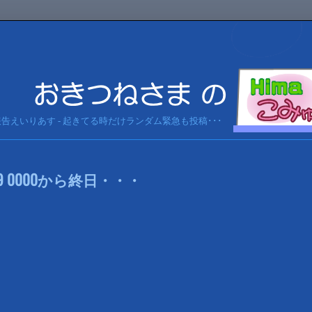
急報告えいりあす - 起きてる時だけランダム緊急も投稿･･･
9 0000から終日・・・