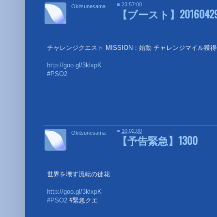
■
23:57:00
Okitsunesama
【ブースト】2016042
チャレンジクエスト MISSION：始動 チャレンジマイル獲得
http://goo.gl/3klxpK
#PSO2
■
■
10:02:00
Okitsunesama
【予告緊急】1300
世界を壊す流転の徒花
http://goo.gl/3klxpK
#PSO2
#緊急クエ