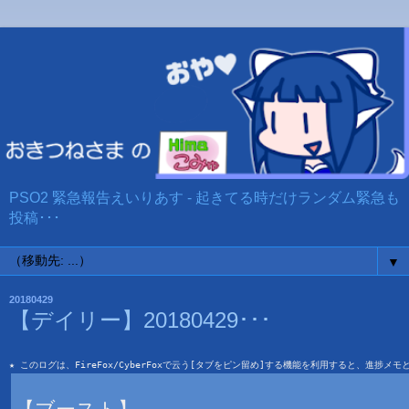
PSO2 緊急報告えいりあす - 起きてる時だけランダム緊急も
投稿･･･
▼
20180429
【デイリー】20180429･･･
★ このログは、FireFox/CyberFoxで云う[タブをピン留め]する機能を利用すると、進捗メ