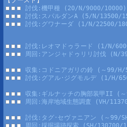
【ブースト】
討伐:機甲種 (20/N/9000/10000)
討伐:スパルダンA (5/N/13500/15
討伐:グワナーダ (1/N/22500/180
討伐:レオマドゥラード (1/N/6000
周回:アンジャドゥリリ討伐 (N/3999
収集:コドニアガリの鈴 (～99/H/5
討伐:グアル･ジグモルデ (1/H/6500
収集:ギルナッチの胸部装甲II (～99
周回:海岸地域生態調査 (VH/113700
討伐:タグ･セヴァニアン (～99/SH/
周回:採掘場跡探索 (SH/130700/1