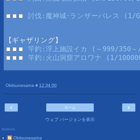
討伐:魔神城･ランザーパレス (1/GI/
【ギャザリング】
竿釣:浮上施設イカ (～999/350～/
竿釣:火山洞窟アロワナ (1/100000
Okitsunesama
■
12:34:00
‹
›
ホーム
ウェブ バージョンを表示
Authors
Okitsunesama