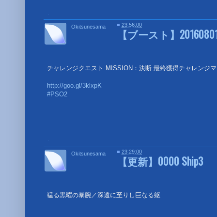
■
■
23:56:00
Okitsunesama
【ブースト】2016080
チャレンジクエスト MISSION：決断 最終獲得チャレンジマ
http://goo.gl/3klxpK
#PSO2
■
■
23:29:00
Okitsunesama
【更新】0000 Ship3
猛る黒曜の暴腕／深遠に至りし巨なる躯