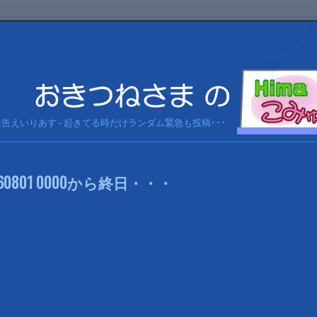
急報告えいりあす - 起きてる時だけランダム緊急も投稿･･･
0801 0000から終日・・・