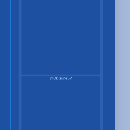
@OkitsuneSV