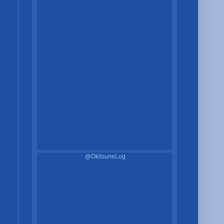
@OkitsuneLog