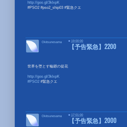
http://goo.gl/3klxpK
#PSO2 #pso2_ship03 #緊急クエ
■
■
19:00:00
Okitsunesama
【予告緊急】2200
世界を堕とす輪廻の徒花
http://goo.gl/3klxpK
#PSO2
#緊急クエ
■
■
17:01:00
Okitsunesama
【予告緊急】2000