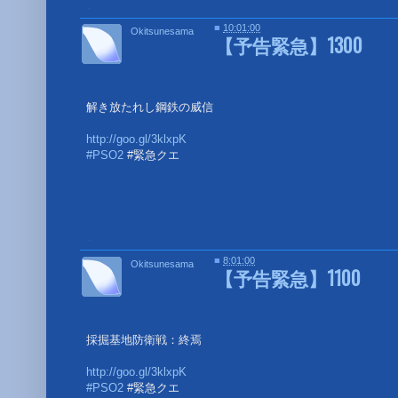
■
■
10:01:00
Okitsunesama
【予告緊急】1300
解き放たれし鋼鉄の威信
http://goo.gl/3klxpK
#PSO2
#緊急クエ
■
■
8:01:00
Okitsunesama
【予告緊急】1100
採掘基地防衛戦：終焉
http://goo.gl/3klxpK
#PSO2
#緊急クエ