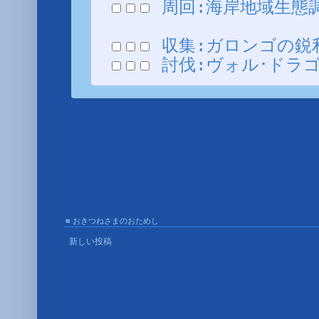
周回:海岸地域生態調査 
収集:ガロンゴの鋭利な
討伐:ヴォル･ドラゴン 
■
おきつねさまのおためし
■
新しい投稿