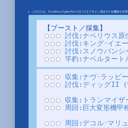
★ このログは、FireFox/CyberFoxで云う[タブをピン留め]する機能
【ブースト／採集】
討伐:ナベリウス原生種 
討伐:キング･イエーデ 
討伐:スノウバンシー (
竿釣:ナベルタートル (
収集:ナヴ･ラッピーの羽
討伐:ディッグII (9
収集:トランマイザーのク
周回:巨大変形機甲種撃破
周回:デコル･マリューダ