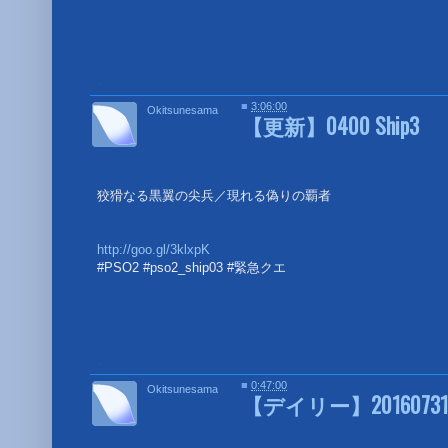
■
■
3:06:00
Okitsunesama
【更新】0400 Ship3
狡猾なる黒翼の尖兵／現れる偽りの覇者
http://goo.gl/3klxpK
#PSO2 #pso2_ship03 #緊急クエ
■
■
0:47:00
Okitsunesama
【デイリー】20160731