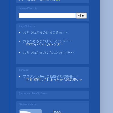
InternalSearch
PageSelector
おきつねさまのひまこみゅ･･･
おきつささまのよていひょう?･･･
PSO2イベントカレンダー
おきつねさまのくらふとれしぴ･･･
TipsLog
ブログ／Twitter 自動投稿処理概要･･･
正直 羅列してしまったから読み辛いw
Authors - HimaSt Links
Okitsunesama
- RSSs -