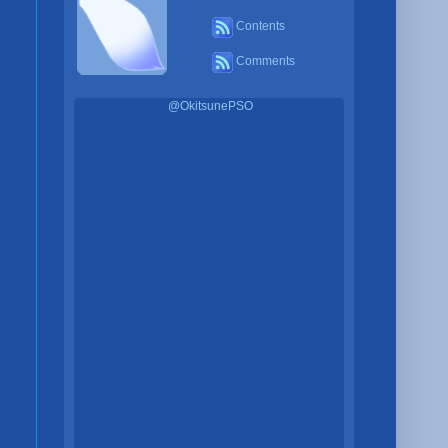
Contents
Comments
@OkitsunePSO