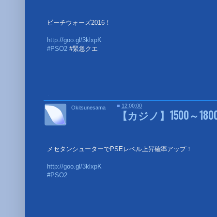
ビーチウォーズ2016！
http://goo.gl/3klxpK
#PSO2
#緊急クエ
■
■
12:00:00
Okitsunesama
【カジノ】1500～180
メセタンシューターでPSEレベル上昇確率アップ！
http://goo.gl/3klxpK
#PSO2