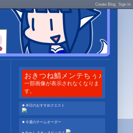
おきつね鯖メンテちぅ♪
一部画像が表示されなくなりま
す。
◆ 本日のおすすめクエスト
◆ 今週のチームオーダー
● チーム ネオ・ネビュラス