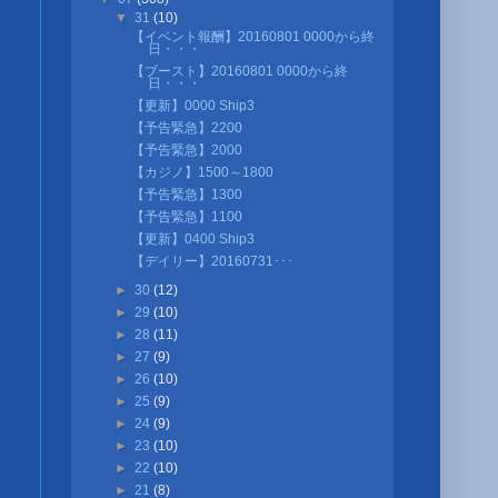
▼
31
(10)
【イベント報酬】20160801 0000から終
日・・・
【ブースト】20160801 0000から終
日・・・
【更新】0000 Ship3
【予告緊急】2200
【予告緊急】2000
【カジノ】1500～1800
【予告緊急】1300
【予告緊急】1100
【更新】0400 Ship3
【デイリー】20160731･･･
►
30
(12)
►
29
(10)
►
28
(11)
►
27
(9)
►
26
(10)
►
25
(9)
►
24
(9)
►
23
(10)
►
22
(10)
►
21
(8)