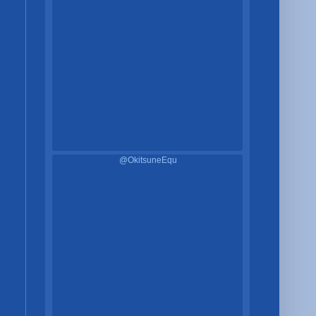
@OkitsuneEqu