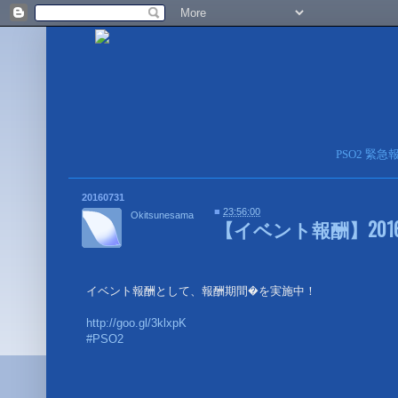
PSO2 緊
20160731
■
23:56:00
Okitsunesama
【イベント報酬】2016
イベント報酬として、報酬期間�を実施中！
http://goo.gl/3klxpK
#PSO2