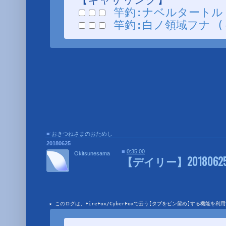
竿釣:ナベルタートル (1
竿釣:白ノ領域フナ (～9
■
おきつねさまのおためし
■
20180625
■
0:35:00
Okitsunesama
【デイリー】20180625
★ このログは、FireFox/CyberFoxで云う[タブをピン留め]する機能