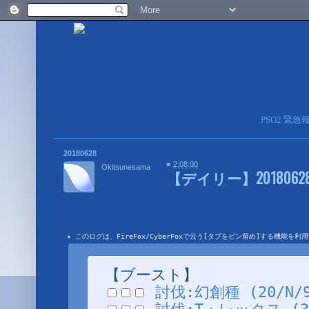
PSO2 緊
20180628
■
2:08:00
Okitsunesama
【デイリー】20180628
★ このログは、FireFox/CyberFoxで云う[タブをピン留め]する機能
【ブースト】
討伐:幻創種 (20/N/9