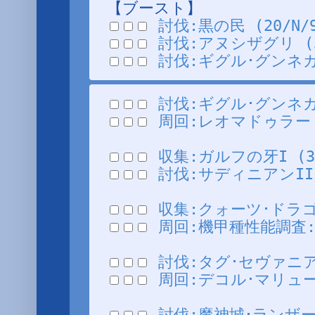
【ブースト】
討伐:黒の民 (20/N/9
討伐:アヌシザグリ (3/N
討伐:ギグル･グンネガム 
討伐:ギグル･グンネガム 
周回:レオマドゥラード討伐
収集:ガルフの牙I (30/
討伐:サディニアンII (
収集:クォーツ･ドラゴンの
周回:機甲種性能調査:採掘
討伐:タグ･セヴァニアン 
周回:デコル･マリューダ討
討伐:魔神城･ランザーパレ