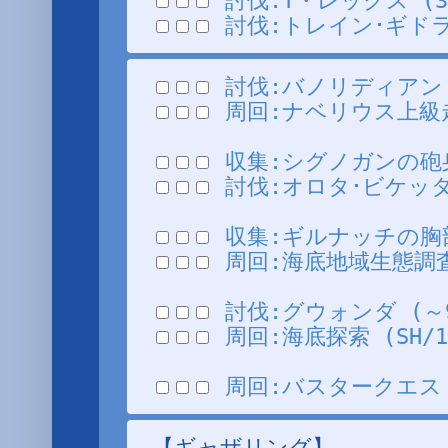
討伐:T・レックス (3/N
討伐:トレイン･ギドラン 
討伐:バノリディアン (5
周回:ナベリウス上級走破･
収集:シグノガンの砲身II
討伐:オロタ･ビケッタ (
収集:ギルナッチの胸部装甲
周回:海底地域生態調査 (
討伐:グウォンダ (～99
周回:海底探索 (SH/13
周回:バスタークエスト･Ⅲ
【ギャザリング】