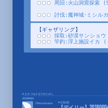
周回:火山洞窟探索 (SH/
討伐:魔神城･ミシルガスー
【ギャザリング】
採取:砂漠サンショウ (
竿釣:浮上施設イカ (～9
■
おきつねさまのおためし
■
20180604
■
0:55:00
Okitsunesama
【デイリー】20180604