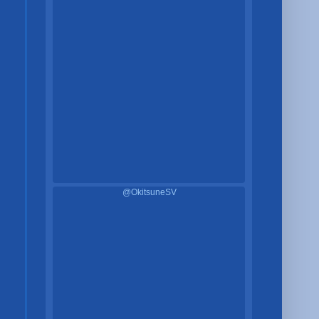
@OkitsuneSV