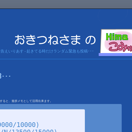
急報告えいりあす - 起きてる時だけランダム緊急も投稿･･･
･･･
を利用すると、進捗メモとして活用出来ます。
000/10000)