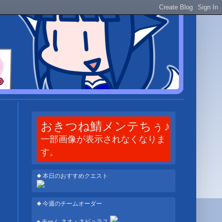
おきつね鯖メンテちぅ♪
一部画像が表示されなくなりま
す。
◆ 本日のおすすめクエスト
◆ 今週のチームオーダー
● チーム ネオ・ネビュラス