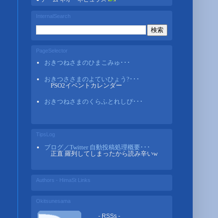
InternalSearch
PageSelector
おきつねさまのひまこみゅ･･･
おきつささまのよていひょう?･･･
PSO2イベントカレンダー
おきつねさまのくらふとれしぴ･･･
TipsLog
ブログ／Twitter 自動投稿処理概要･･･
正直 羅列してしまったから読み辛いw
Authors - HimaSt Links
Okitsunesama
- RSSs -