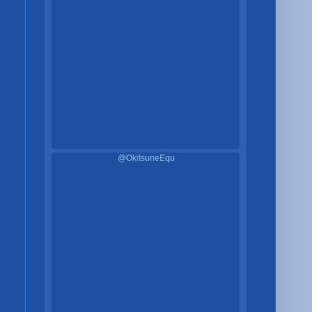
@OkitsuneEqu