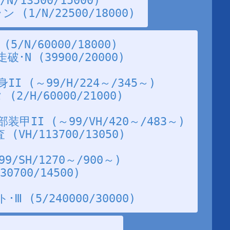
/13500/15000)
(1/N/22500/18000)
/N/60000/18000)
N (39900/20000)
 (～99/H/224～/345～)
2/H/60000/21000)
II (～99/VH/420～/483～)
VH/113700/13050)
/SH/1270～/900～)
0700/14500)
 (5/240000/30000)