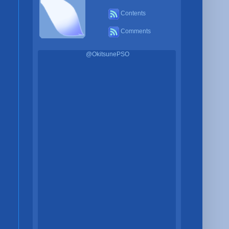
Contents
Comments
@OkitsunePSO