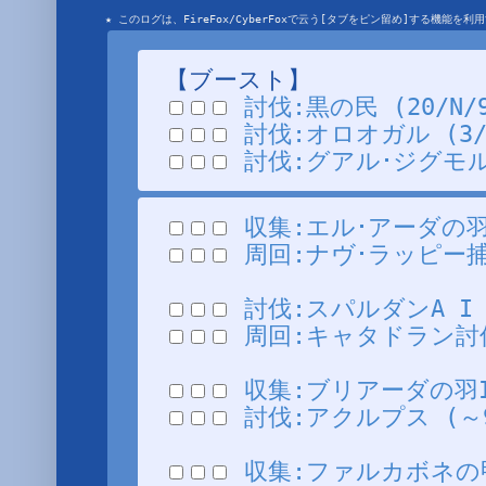
★ このログは、FireFox/CyberFoxで云う[タブをピン留め]する機能
【ブースト】
討伐:黒の民 (20/N/9
討伐:オロオガル (3/N/
討伐:グアル･ジグモルデ 
収集:エル･アーダの羽I (
周回:ナヴ･ラッピー捕獲任
討伐:スパルダンA I (3
周回:キャタドラン討伐I 
収集:ブリアーダの羽II 
討伐:アクルプス (～99
収集:ファルカボネの甲羅