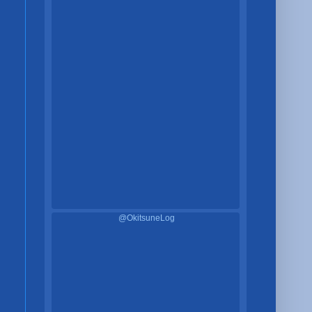
@OkitsuneLog