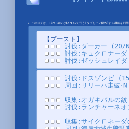
★ このログは、FireFox/CyberFoxで云う[タブをピン留め]する機能
【ブースト】
討伐:ダーカー (20/N/
討伐:キュクロナーダ (3
討伐:ゼッシュレイダ (1
討伐:ドスゾンビ (15/N
周回:リリーパ走破･N (3
収集:オガキバルの紋 (～
討伐:ランチャーネオン (
収集:サイクロネーダの角I
周回:海岸地域生態調査 (