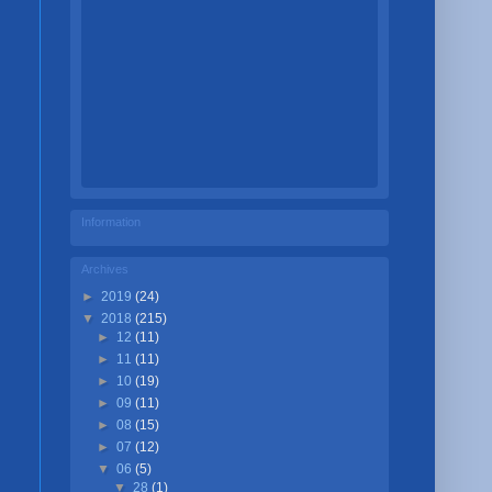
Information
Archives
►
2019
(24)
▼
2018
(215)
►
12
(11)
►
11
(11)
►
10
(19)
►
09
(11)
►
08
(15)
►
07
(12)
▼
06
(5)
▼
28
(1)