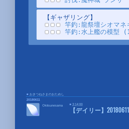
【ギャザリング】
竿釣:龍祭壇シオマネキ 
竿釣:水上艦の模型 (1/1
■
おきつねさまのおためし
■
20180611
■
3:14:00
Okitsunesama
【デイリー】20180611