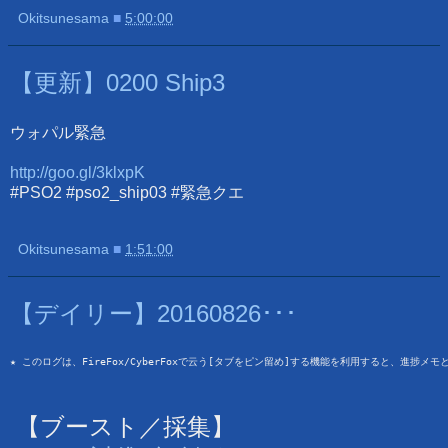
Okitsunesama
■
5:00:00
【更新】0200 Ship3
ウォパル緊急
http://goo.gl/3klxpK
#PSO2 #pso2_ship03 #緊急クエ
Okitsunesama
■
1:51:00
【デイリー】20160826･･･
★ このログは、FireFox/CyberFoxで云う[タブをピン留め]する機能を利用すると、進捗メ
【ブースト／採集】