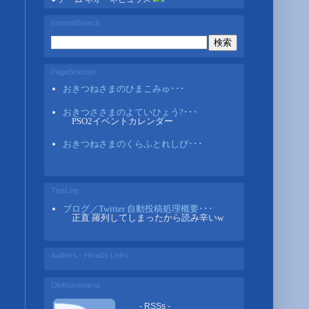
InternalSearch
PageSelector
おきつねさまのひまこみゅ･･･
おきつささまのよていひょう?･･･
PSO2イベントカレンダー
おきつねさまのくらふとれしぴ･･･
TipsLog
ブログ／Twitter 自動投稿処理概要･･･
正直 羅列してしまったから読み辛いw
Authors - HimaSt Links
Okitsunesama
- RSSs -