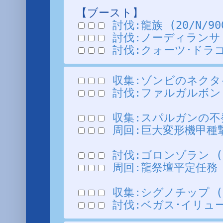
【ブースト】
討伐:龍族 (20/N/900
討伐:ノーディランサ (3
討伐:クォーツ･ドラゴン 
収集:ゾンビのネクタイ 
討伐:ファルガルボン (2
収集:スパルガンの不発弾I
周回:巨大変形機甲種撃破 
討伐:ゴロンゾラン (1/V
周回:龍祭壇平定任務 (V
収集:シグノチップ (～9
討伐:ベガス･イリュージア