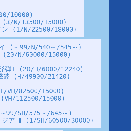
0/10000)
/N/13500/15000)
(1/N/22500/18000)
(～99/N/540～/545～)
0/N/60000/15000)
 (20/H/6000/12240)
(H/49900/21420)
H/82500/15000)
H/112500/15000)
9/SH/575～/645～)
･Ⅱ (1/SH/60500/30000)