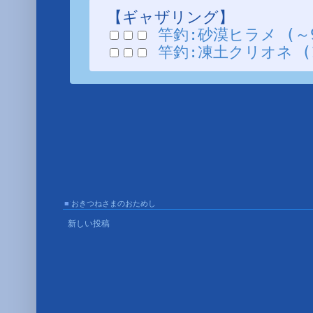
【ギャザリング】
竿釣:砂漠ヒラメ (～99
竿釣:凍土クリオネ (1/
■
おきつねさまのおためし
■
新しい投稿