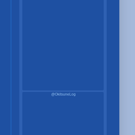
@OkitsuneLog