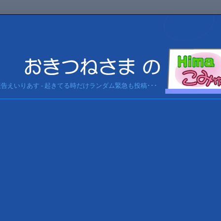
急報告えいりあす - 起きてる時だけランダム緊急も投稿･･･