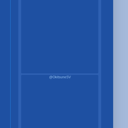
@OkitsuneSV