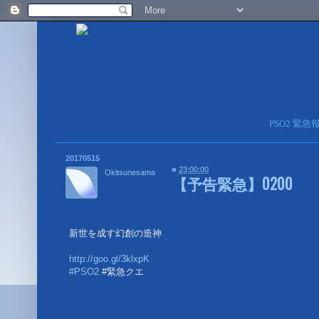
PSO2 緊
20170515
■
23:00:00
Okitsunesama
【予告緊急】0200
新世を成す幻創の造神
http://goo.gl/3klxpK
#PSO2
#緊急クエ