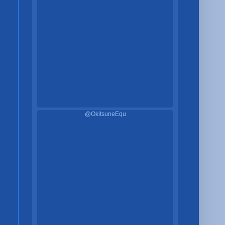
@OkitsuneEqu