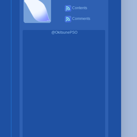
Contents
Comments
@OkitsunePSO