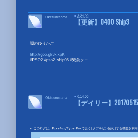
■
■
3:24:00
Okitsunesama
【更新】0400 Ship3
闇のゆりかご
http://goo.gl/3klxpK
#PSO2 #pso2_ship03 #緊急クエ
■
■
0:14:00
Okitsunesama
【デイリー】20170515
★ このログは、FireFox/CyberFoxで云う[タブをピン留め]する機能