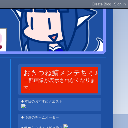
おきつね鯖メンテちぅ♪
一部画像が表示されなくなりま
す。
◆ 本日のおすすめクエスト
◆ 今週のチームオーダー
● チーム ネオ・ネビュラス