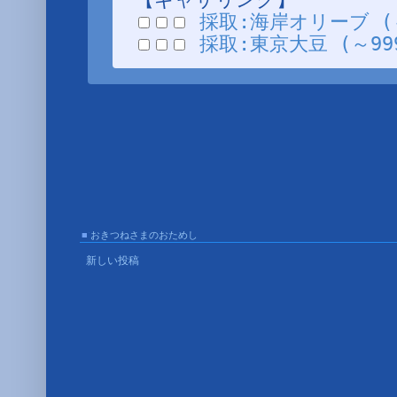
採取:海岸オリーブ (～9
採取:東京大豆 (～999
■
おきつねさまのおためし
■
新しい投稿