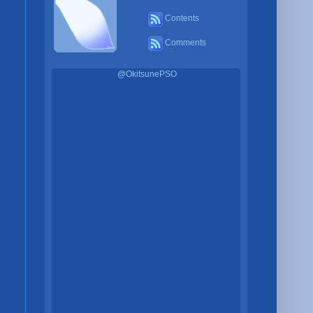
Contents
Comments
@OkitsunePSO