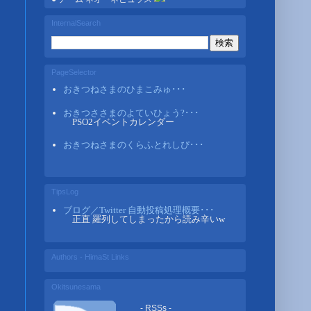
InternalSearch
PageSelector
おきつねさまのひまこみゅ･･･
おきつささまのよていひょう?･･･
PSO2イベントカレンダー
おきつねさまのくらふとれしぴ･･･
TipsLog
ブログ／Twitter 自動投稿処理概要･･･
正直 羅列してしまったから読み辛いw
Authors - HimaSt Links
Okitsunesama
- RSSs -