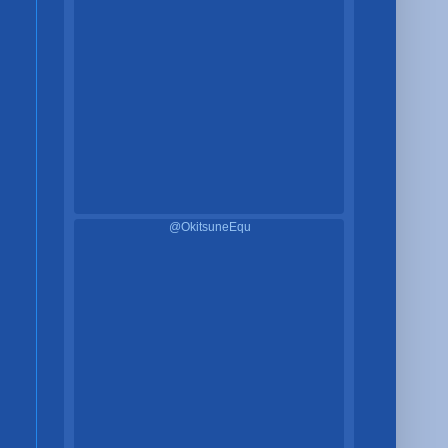
@OkitsuneEqu