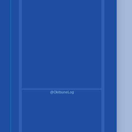
@OkitsuneLog