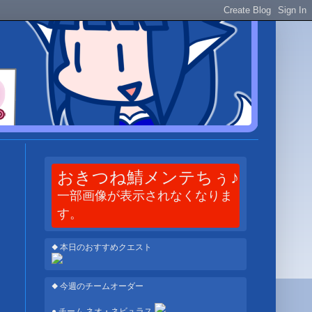
おきつね鯖メンテちぅ♪
一部画像が表示されなくなりま
す。
◆ 本日のおすすめクエスト
◆ 今週のチームオーダー
● チーム ネオ・ネビュラス