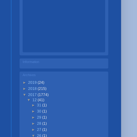
Information
Archives
►
2019
(24)
►
2018
(215)
▼
2017
(1774)
▼
12
(41)
►
31
(1)
►
30
(1)
►
29
(1)
►
28
(1)
►
27
(1)
▼
26
(1)