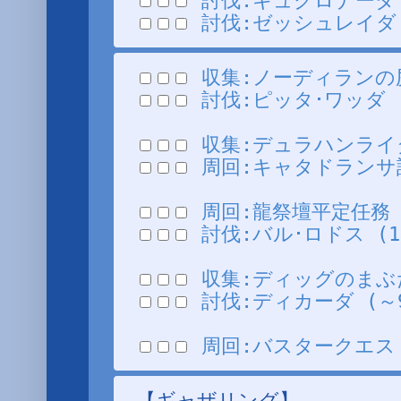
討伐:キュクロナーダ (3
討伐:ゼッシュレイダ (1
収集:ノーディランの尻尾I
討伐:ピッタ･ワッダ (10
収集:デュラハンライダー
周回:キャタドランサ討伐 
周回:龍祭壇平定任務 (VH
討伐:バル･ロドス (1/V
収集:ディッグのまぶた 
討伐:ディカーダ (～99
周回:バスタークエスト･I
【ギャザリング】