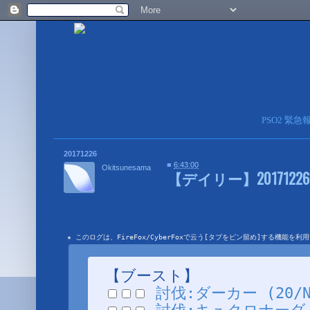
PSO2 緊
20171226
■
6:43:00
Okitsunesama
【デイリー】20171226
★ このログは、FireFox/CyberFoxで云う[タブをピン留め]する機能
【ブースト】
討伐:ダーカー (20/N/