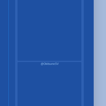
@OkitsuneSV