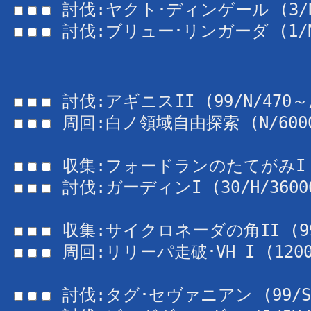
 討伐:ブリュー･リンガーダ (1/N/2
 周回:白ノ領域自由探索 (N/60000
 討伐:ガーディンI (30/H/36000/
 周回:リリーパ走破･VH I (120000