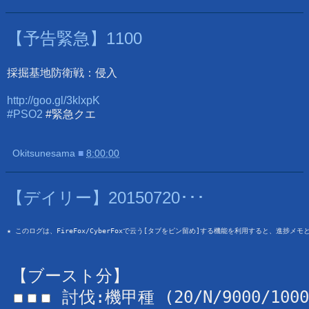
【予告緊急】1100
採掘基地防衛戦：侵入
http://goo.gl/3klxpK
#PSO2
#緊急クエ
Okitsunesama
■
8:00:00
【デイリー】20150720･･･
★ このログは、FireFox/CyberFoxで云う[タブをピン留め]する機能を利用すると、進捗メ
【ブースト分】