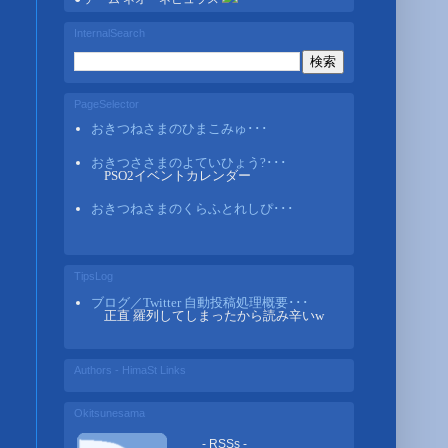
InternalSearch
PageSelector
おきつねさまのひまこみゅ･･･
おきつささまのよていひょう?･･･
PSO2イベントカレンダー
おきつねさまのくらふとれしぴ･･･
TipsLog
ブログ／Twitter 自動投稿処理概要･･･
正直 羅列してしまったから読み辛いw
Authors - HimaSt Links
Okitsunesama
- RSSs -