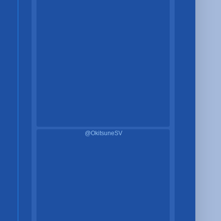
@OkitsuneSV