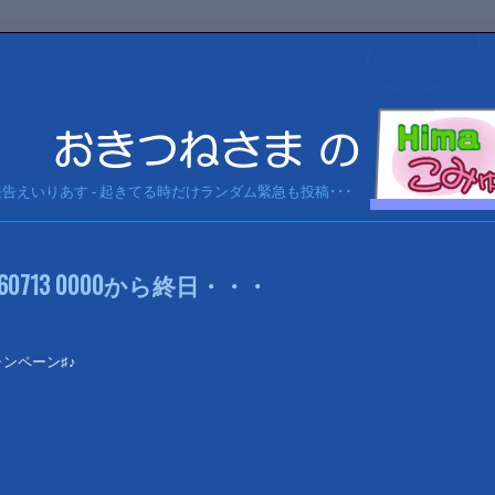
急報告えいりあす - 起きてる時だけランダム緊急も投稿･･･
0713 0000から終日・・・
ンペーン♯♪