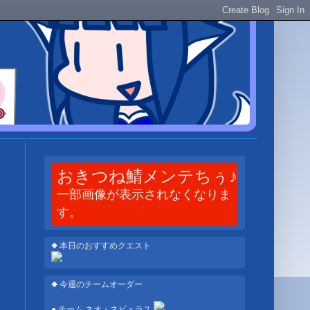
おきつね鯖メンテちぅ♪
一部画像が表示されなくなりま
す。
◆ 本日のおすすめクエスト
◆ 今週のチームオーダー
● チーム ネオ・ネビュラス