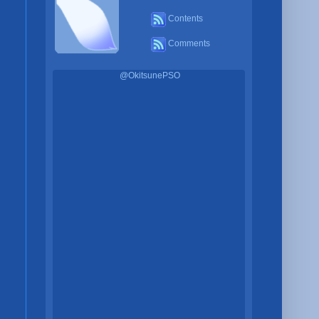
Contents
Comments
@OkitsunePSO