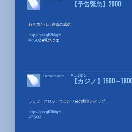
【予告緊急】2000
解き放たれし鋼鉄の威信
http://goo.gl/3klxpK
#PSO2
#緊急クエ
■
■
12:00:00
Okitsunesama
【カジノ】1500～180
ラッピースロットで当たり台の割合がアップ！
http://goo.gl/3klxpK
#PSO2