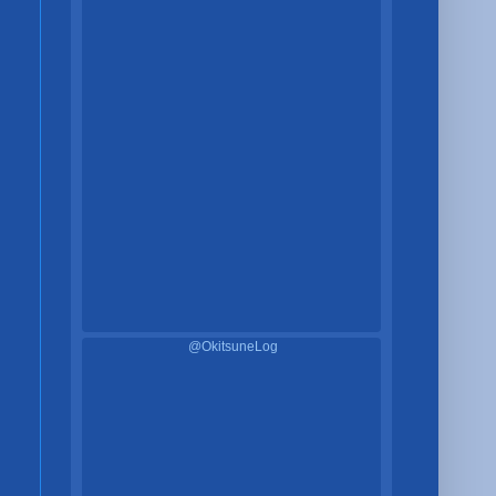
@OkitsuneLog