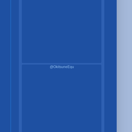
@OkitsuneEqu