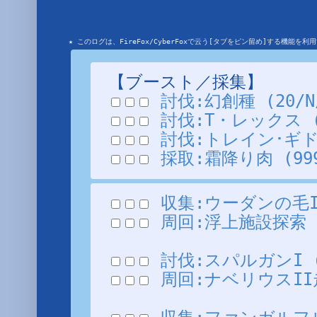
★ このログは、FireFox/CyberFoxで云う[タブをピン留め]する機能
【ブースト／採集】
討伐:幻創種 (20/N/
討伐:T・レックス (3/
討伐:トレイン･ギドラン
採取:霜降り肉 (999
収集:ウーダンの毛II 
周回:浮上施設探索 (N
討伐:スパルガンI (20
周回:ナベリウスII走破