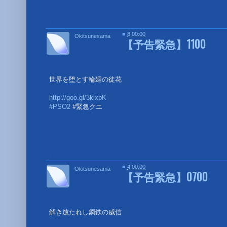
■
■
8:00:00
Okitsunesama
【予告緊急】1100
世界を堕とす輪廻の徒花
http://goo.gl/3klxpK
#PSO2
#緊急クエ
■
■
4:00:00
Okitsunesama
【予告緊急】0700
解き放たれし鋼鉄の威信