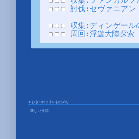
収集:ファンガルフルの爪
討伐:セヴァニアン (9
収集:ディンゲールの腕 
周回:浮遊大陸探索 (SH
■
おきつねさまのおためし
■
新しい投稿