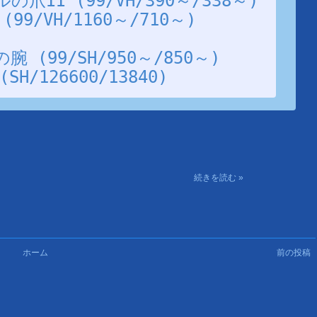
II (99/VH/390～/338～)
9/VH/1160～/710～)
(99/SH/950～/850～)
/126600/13840)
続きを読む »
ホーム
前の投稿