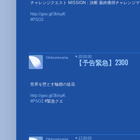
チャレンジクエスト MISSION：決断 最終獲得チャレンジマ
http://goo.gl/3klxpK
#PSO2
■
■
20:00:00
Okitsunesama
【予告緊急】2300
世界を堕とす輪廻の徒花
http://goo.gl/3klxpK
#PSO2
#緊急クエ
■
■
17:00:00
Okitsunesama