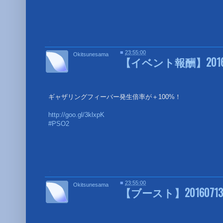
■
■
23:55:00
Okitsunesama
【イベント報酬】2016
ギャザリングフィーバー発生倍率が＋100%！
http://goo.gl/3klxpK
#PSO2
■
■
23:55:00
Okitsunesama
【ブースト】2016071