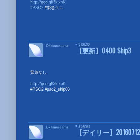
http://goo.gl/3klxpK
#PSO2
#緊急クエ
■
■
3:06:00
Okitsunesama
【更新】0400 Ship3
緊急なし
http://goo.gl/3klxpK
#PSO2 #pso2_ship03
■
■
1:56:00
Okitsunesama
【デイリー】20160712