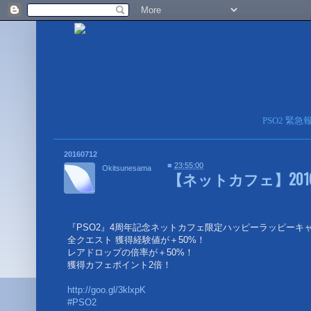
PSO2 緊
20160712
■
23:55:00
Okitsunesama
【ネットカフェ】2016
『PSO2』4周年記念ネットカフェ限定ハッピーラッピーキャ
全クエスト 獲得経験値が＋50%！
レアドロップの倍率が＋50%！
獲得カフェポイント2倍！
http://goo.gl/3klxpK
#PSO2