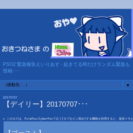
PSO2 緊急報告えいりあす - 起きてる時だけランダム緊急も
投稿･･･
▼
20170707
【デイリー】20170707･･･
★ このログは、FireFox/CyberFoxで云う[タブをピン留め]する機能を利用すると、進捗メ