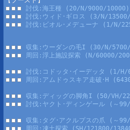
【ブースト】
討伐:海王種 (20/N/9000/10000)
討伐:ウィド･ギロス (3/N/13500/
討伐:ビオル･メデューナ (1/N/2250
収集:ウーダンの毛I (30/N/5700/
周回:浮上施設探索 (N/60000/200
討伐:コドッタ･イーデッタ (1/H/60
周回:アムドゥスキア走破･H (64300
収集:ディッグの脚角I (50/VH/225
討伐:ヤクト･ディンゲール (～99/VH
収集:タグ･アクルプスの爪 (～99/S
周回:凍土探索 (SH/121800/1384