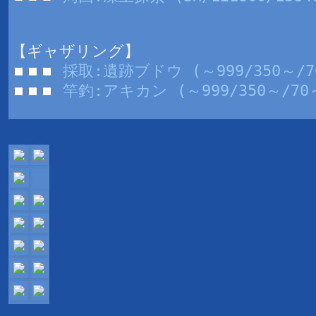
【ギャザリング】
採取:遺跡ブドウ (～999/350～/7
竿釣:アキカン (～999/350～/70