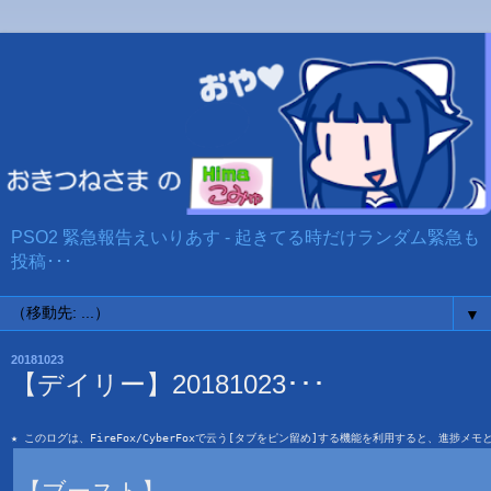
PSO2 緊急報告えいりあす - 起きてる時だけランダム緊急も
投稿･･･
▼
20181023
【デイリー】20181023･･･
★ このログは、FireFox/CyberFoxで云う[タブをピン留め]する機能を利用すると、進捗メ