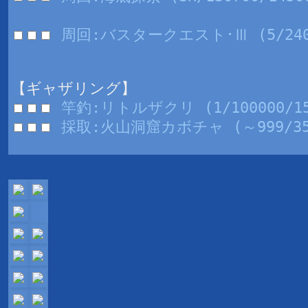
周回:バスタークエスト･Ⅲ (5/2400
【ギャザリング】
竿釣:リトルザクリ (1/100000/15
採取:火山洞窟カボチャ (～999/35