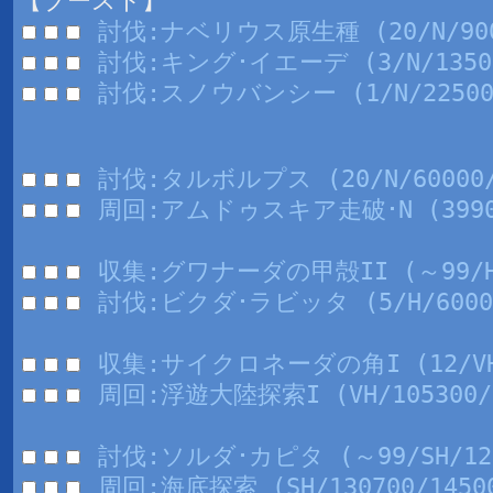
【ブースト】
討伐:ナベリウス原生種 (20/N/9000
討伐:キング･イエーデ (3/N/13500
討伐:スノウバンシー (1/N/22500/
討伐:タルボルプス (20/N/60000/
周回:アムドゥスキア走破･N (39900
収集:グワナーダの甲殻II (～99/H/
討伐:ビクダ･ラビッタ (5/H/60000
収集:サイクロネーダの角I (12/VH/1
周回:浮遊大陸探索I (VH/105300/1
討伐:ソルダ･カピタ (～99/SH/12
周回:海底探索 (SH/130700/1450