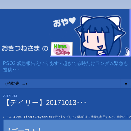
PSO2 緊急報告えいりあす - 起きてる時だけランダム緊急も
投稿･･･
▼
20171013
【デイリー】20171013･･･
★ このログは、FireFox/CyberFoxで云う[タブをピン留め]する機能を利用すると、進捗メ