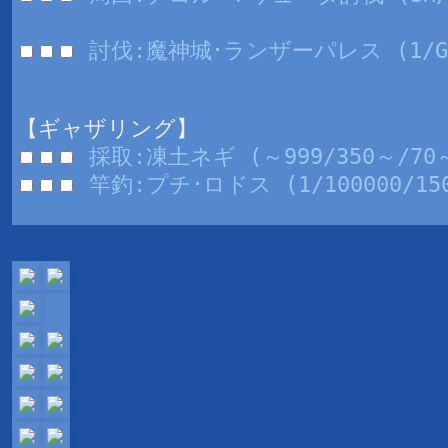
討伐:魔神城･ランザーパレス (1/GI/
【ギャザリング】
採取:凍土ネギ (～999/350～/70
竿釣:プチ･ロドス (1/100000/150