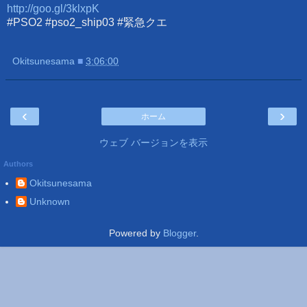
http://goo.gl/3klxpK
#PSO2 #pso2_ship03 #緊急クエ
Okitsunesama
■
3:06:00
‹
›
ホーム
ウェブ バージョンを表示
Authors
Okitsunesama
Unknown
Powered by
Blogger
.