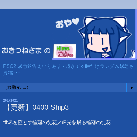
PSO2 緊急報告えいりあす - 起きてる時だけランダム緊急も
投稿･･･
▼
20171021
【更新】0400 Ship3
世界を堕とす輪廻の徒花／輝光を屠る輪廻の徒花