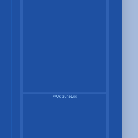
@OkitsuneLog