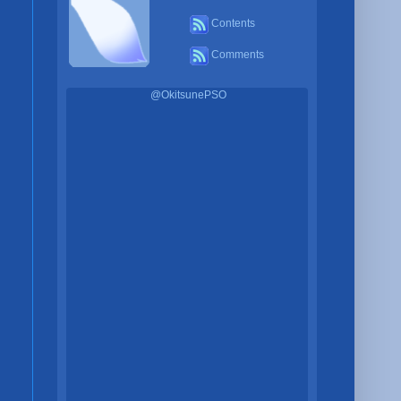
Contents
Comments
@OkitsunePSO