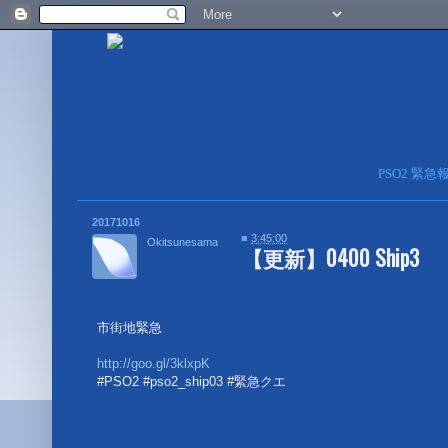
PSO2 緊
20171016
■
3:45:00
Okitsunesama
【更新】0400 Ship3
市街地緊急
http://goo.gl/3klxpK
#PSO2 #pso2_ship03 #緊急クエ