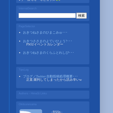
InternalSearch
PageSelector
おきつねさまのひまこみゅ･･･
おきつささまのよていひょう?･･･
PSO2イベントカレンダー
おきつねさまのくらふとれしぴ･･･
TipsLog
ブログ／Twitter 自動投稿処理概要･･･
正直 羅列してしまったから読み辛いw
Authors - HimaSt Links
Okitsunesama
- RSSs -