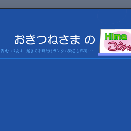
急報告えいりあす - 起きてる時だけランダム緊急も投稿･･･