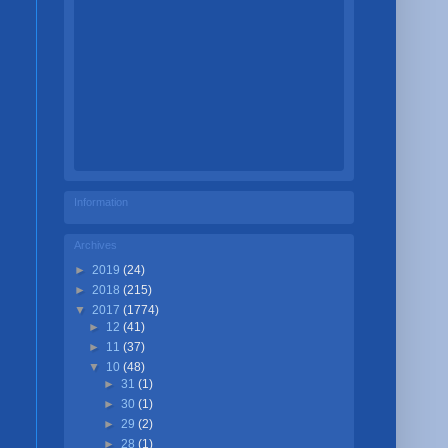
Information
Archives
►
2019
(24)
►
2018
(215)
▼
2017
(1774)
►
12
(41)
►
11
(37)
▼
10
(48)
►
31
(1)
►
30
(1)
►
29
(2)
►
28
(1)