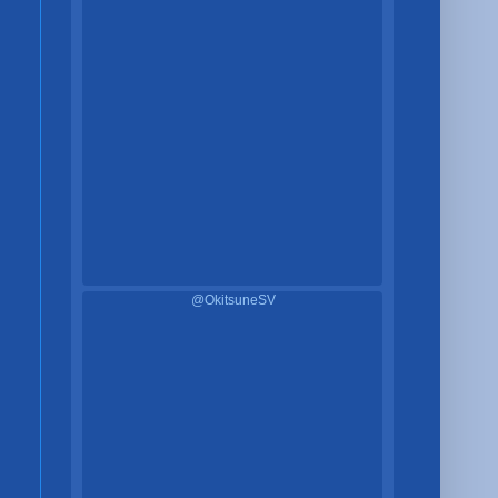
@OkitsuneSV