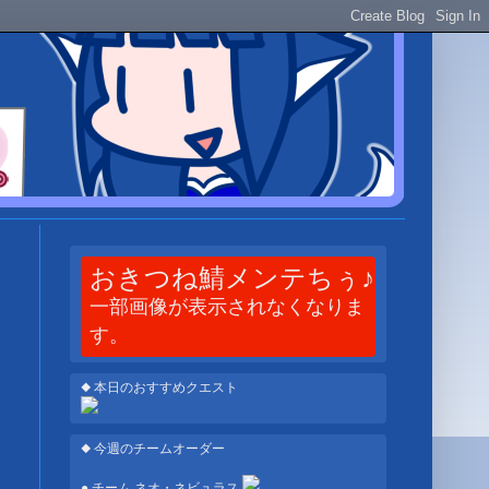
おきつね鯖メンテちぅ♪
一部画像が表示されなくなりま
す。
◆ 本日のおすすめクエスト
◆ 今週のチームオーダー
● チーム ネオ・ネビュラス