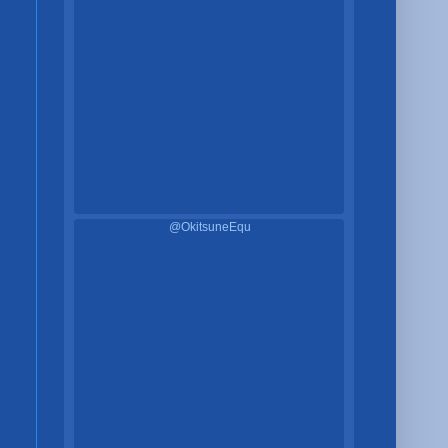
@OkitsuneEqu