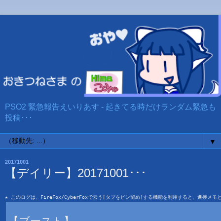
PSO2 緊急報告えいりあす - 起きてる時だけランダム緊急も
投稿･･･
▼
20171001
【デイリー】20171001･･･
★ このログは、FireFox/CyberFoxで云う[タブをピン留め]する機能を利用すると、進捗メ