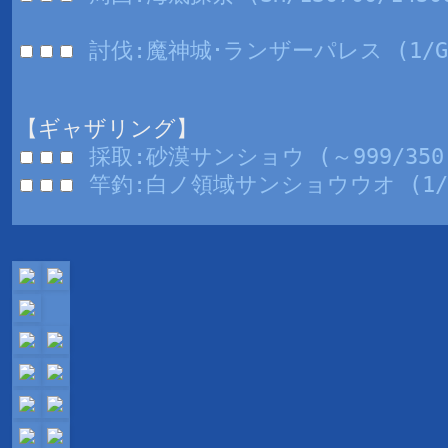
討伐:魔神城･ランザーパレス (1/GI/
【ギャザリング】
採取:砂漠サンショウ (～999/350
竿釣:白ノ領域サンショウウオ (1/100