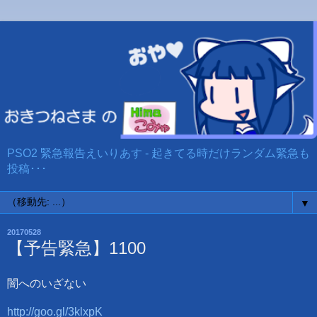
PSO2 緊急報告えいりあす - 起きてる時だけランダム緊急も
投稿･･･
▼
20170528
【予告緊急】1100
闇へのいざない
http://goo.gl/3klxpK