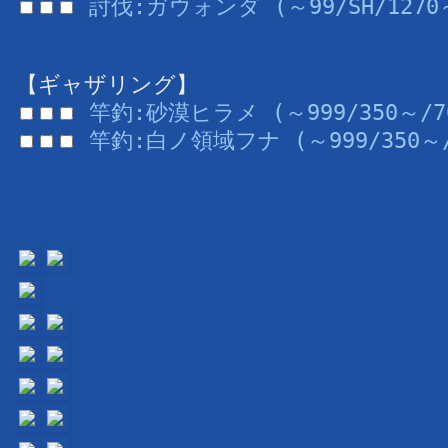
討伐:ガウォンダ (～99/SH/1270
【ギャザリング】
竿釣:砂漠ヒラメ (～999/350～/7
竿釣:白ノ領域フナ (～999/350～/