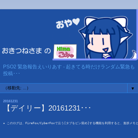
PSO2 緊急報告えいりあす - 起きてる時だけランダム緊急も
投稿･･･
▼
20161231
【デイリー】20161231･･･
★ このログは、FireFox/CyberFoxで云う[タブをピン留め]する機能を利用すると、進捗メ