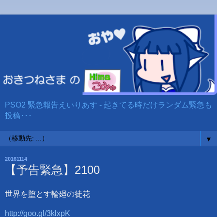
PSO2 緊急報告えいりあす - 起きてる時だけランダム緊急も
投稿･･･
▼
20161114
【予告緊急】2100
世界を堕とす輪廻の徒花
http://goo.gl/3klxpK