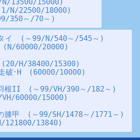
13500/15000)
N/22500/18000)
/350～/70～)
　(～99/N/540～/545～)
/60000/20000)
0/H/38400/15300)
･H　(60000/10000)
II　(～99/VH/390～/182～)
H/60000/15000)
甲　(～99/SH/1478～/1771～)
21800/13840)