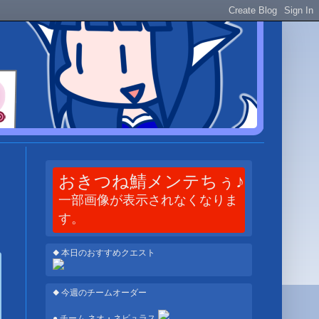
おきつね鯖メンテちぅ♪
一部画像が表示されなくなりま
す。
◆ 本日のおすすめクエスト
◆ 今週のチームオーダー
● チーム ネオ・ネビュラス