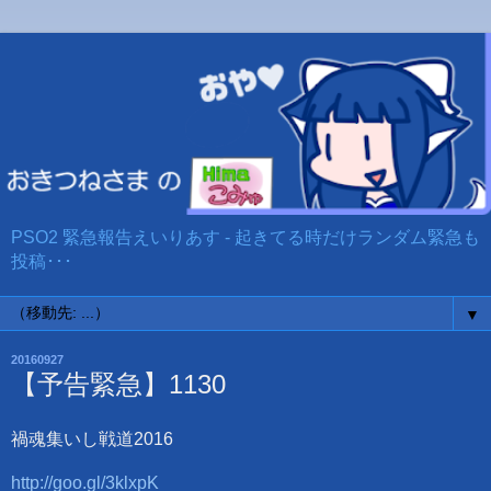
PSO2 緊急報告えいりあす - 起きてる時だけランダム緊急も
投稿･･･
▼
20160927
【予告緊急】1130
禍魂集いし戦道2016
http://goo.gl/3klxpK