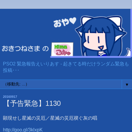
PSO2 緊急報告えいりあす - 起きてる時だけランダム緊急も
投稿･･･
▼
20160917
【予告緊急】1130
顕現せし星滅の災厄／星滅の災厄禊ぐ灰の唱
http://goo.gl/3klxpK