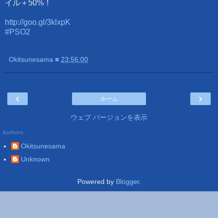
イル＋50%！
http://goo.gl/3klxpK
#PSO2
Okitsunesama
■
23:56:00
‹
›
ホーム
ウェブ バージョンを表示
Authors
Okitsunesama
Unknown
Powered by
Blogger
.