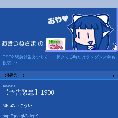
PSO2 緊急報告えいりあす - 起きてる時だけランダム緊急も
投稿･･･
▼
20160717
【予告緊急】1900
闇へのいざない
http://goo.gl/3klxpK