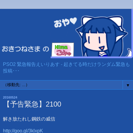
PSO2 緊急報告えいりあす - 起きてる時だけランダム緊急も
投稿･･･
▼
20160524
【予告緊急】2100
解き放たれし鋼鉄の威信
http://goo.gl/3klxpK