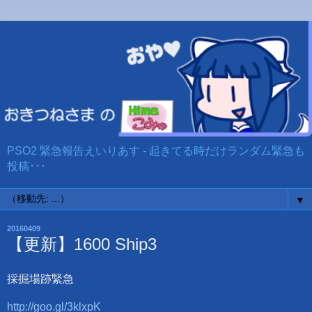
PSO2 緊急報告えいりあす - 起きてる時だけランダム緊急も
投稿･･･
▼
20160409
【更新】1600 Ship3
採掘場跡緊急
http://goo.gl/3klxpK