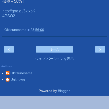
倍率＋50%！
http://goo.gl/3klxpK
#PSO2
Okitsunesama
■
23:56:00
‹
›
ホーム
ウェブ バージョンを表示
Authors
Okitsunesama
Unknown
Powered by
Blogger
.