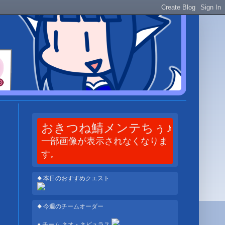
おきつね鯖メンテちぅ♪
一部画像が表示されなくなりま
す。
◆ 本日のおすすめクエスト
◆ 今週のチームオーダー
● チーム ネオ・ネビュラス