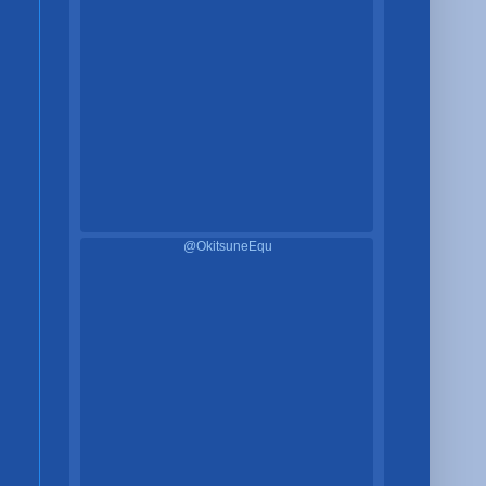
@OkitsuneEqu