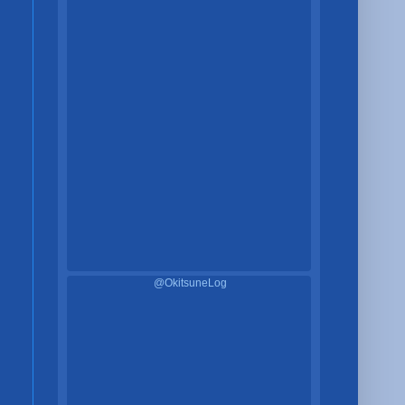
@OkitsuneLog