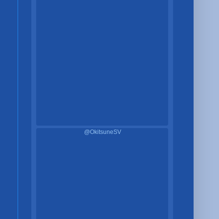
@OkitsuneSV