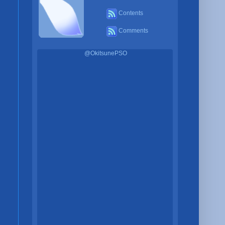
Contents
Comments
@OkitsunePSO