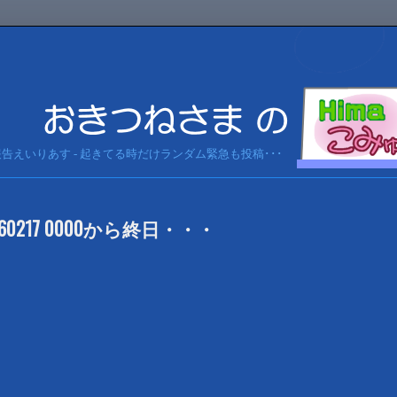
急報告えいりあす - 起きてる時だけランダム緊急も投稿･･･
0217 0000から終日・・・