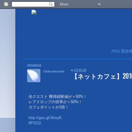
PSO2 緊
20160216
■
23:55:00
Okitsunesama
【ネットカフェ】2016
全クエスト 獲得経験値が＋50%！
レアドロップの倍率が＋50%！
カフェポイントが2倍！
http://goo.gl/3klxpK
#PSO2