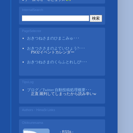
InternalSearch
PageSelector
おきつねさまのひまこみゅ･･･
おきつささまのよていひょう?･･･
PSO2イベントカレンダー
おきつねさまのくらふとれしぴ･･･
TipsLog
ブログ／Twitter 自動投稿処理概要･･･
正直 羅列してしまったから読み辛いw
Authors - HimaSt Links
Okitsunesama
- RSSs -