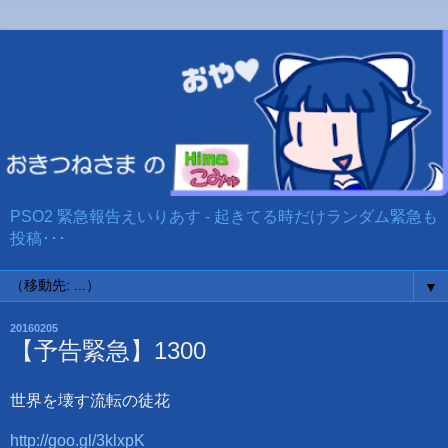
PSO2 緊急報告えいりあす - 起きてる時だけランダム緊急も
投稿･･･
▼
20160205
【予告緊急】1300
世界を壊す流転の徒花
http://goo.gl/3klxpK