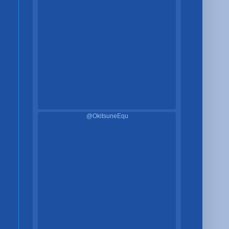
@OkitsuneEqu