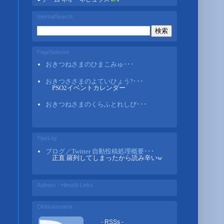
InternalSearch
PageSelector
おきつねさまのひまこみゅ･･･
おきつささまのよていひょう?･･･
PSO2イベントカレンダー
おきつねさまのくらふとれしぴ･･･
TipsLog
ブログ／Twitter 自動投稿処理概要･･･
正直 羅列してしまったから読み辛いw
Authors - HimaSt Links
Okitsunesama
- RSSs -