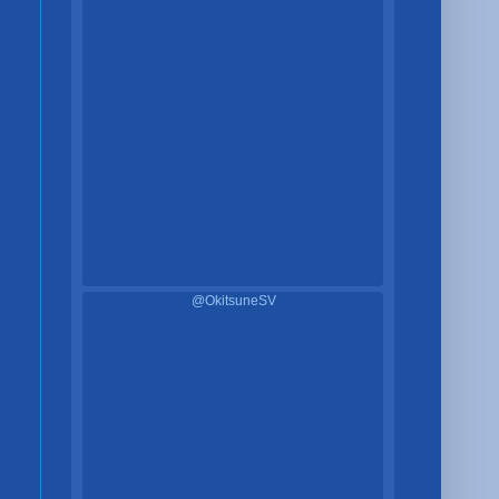
@OkitsuneSV