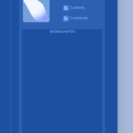
Contents
Comments
@OkitsunePSO