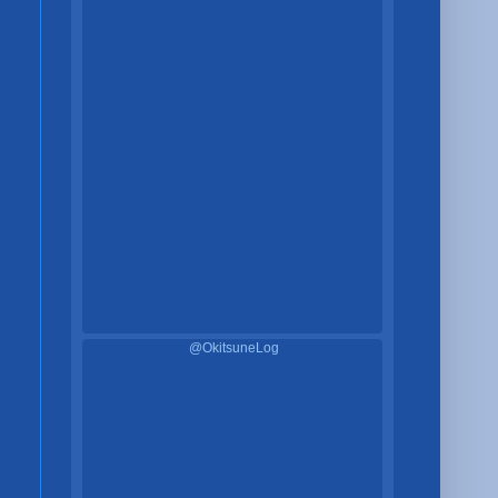
@OkitsuneLog