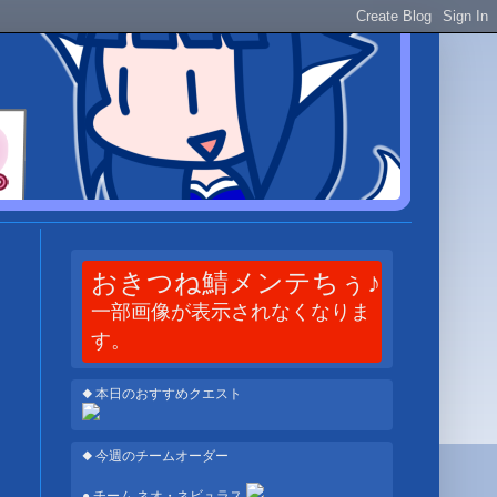
おきつね鯖メンテちぅ♪
一部画像が表示されなくなりま
す。
◆ 本日のおすすめクエスト
◆ 今週のチームオーダー
● チーム ネオ・ネビュラス