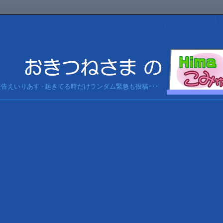
急報告えいりあす - 起きてる時だけランダム緊急も投稿･･･