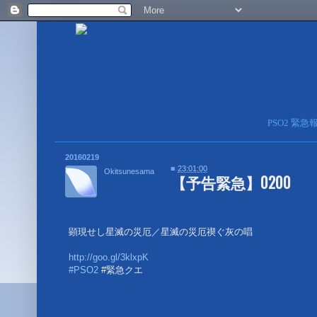
PSO2 緊
20160219
■
23:01:00
Okitsunesama
【予告緊急】0200
顕現せし星滅の災厄／星滅の災厄禊ぐ灰の唱
http://goo.gl/3klxpK
#PSO2
#緊急クエ