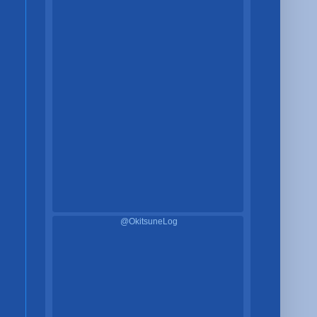
@OkitsuneLog