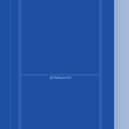
@OkitsuneSV