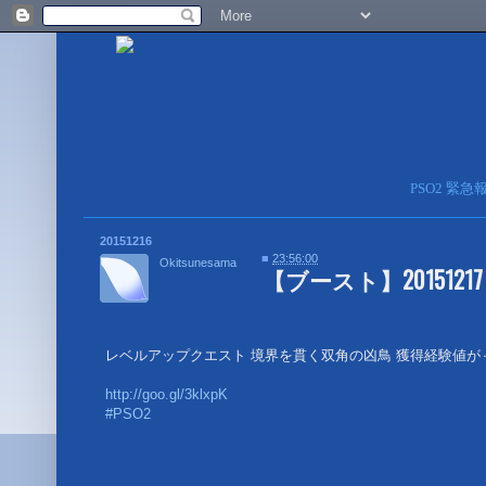
PSO2 緊
20151216
■
23:56:00
Okitsunesama
【ブースト】2015121
レベルアップクエスト 境界を貫く双角の凶鳥 獲得経験値が＋
http://goo.gl/3klxpK
#PSO2