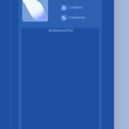
Contents
Comments
@OkitsunePSO