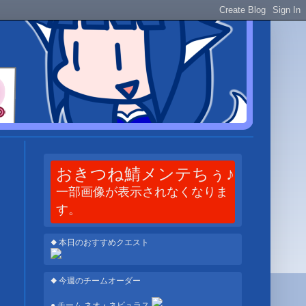
おきつね鯖メンテちぅ♪
一部画像が表示されなくなりま
す。
◆ 本日のおすすめクエスト
◆ 今週のチームオーダー
● チーム ネオ・ネビュラス