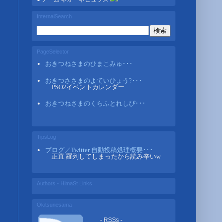
InternalSearch
PageSelector
おきつねさまのひまこみゅ･･･
おきつささまのよていひょう?･･･
PSO2イベントカレンダー
おきつねさまのくらふとれしぴ･･･
TipsLog
ブログ／Twitter 自動投稿処理概要･･･
正直 羅列してしまったから読み辛いw
Authors - HimaSt Links
Okitsunesama
- RSSs -