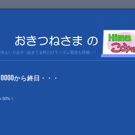
急報告えいりあす - 起きてる時だけランダム緊急も投稿･･･
7 0000から終日・・・
50%！