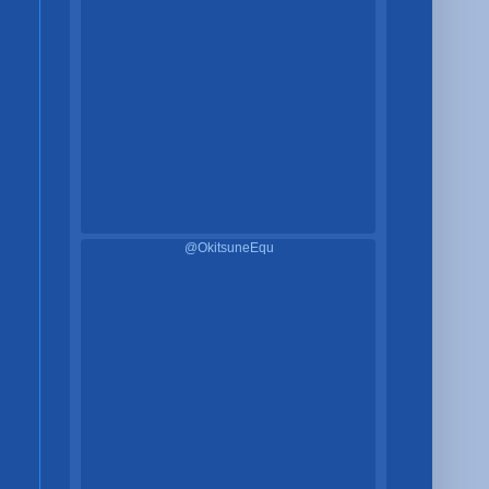
@OkitsuneEqu