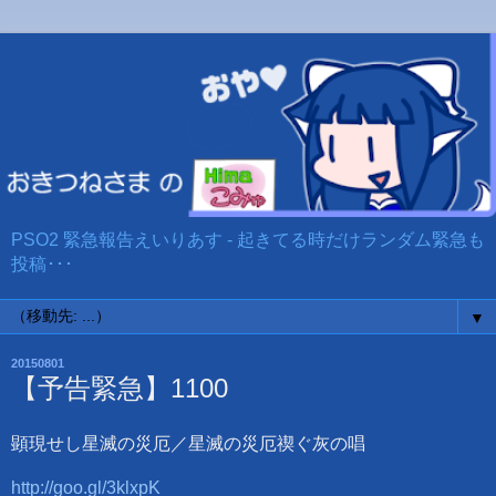
PSO2 緊急報告えいりあす - 起きてる時だけランダム緊急も
投稿･･･
▼
20150801
【予告緊急】1100
顕現せし星滅の災厄／星滅の災厄禊ぐ灰の唱
http://goo.gl/3klxpK