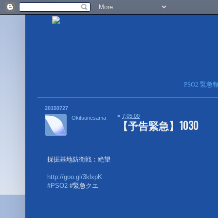
PSO2 緊
20150727
■
7:05:00
Okitsunesama
【予告緊急】1030
採掘基地防衛戦：絶望
http://goo.gl/3klxpK
#PSO2
#緊急クエ