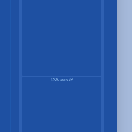
@OkitsuneSV