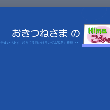
急報告えいりあす - 起きてる時だけランダム緊急も投稿･･･