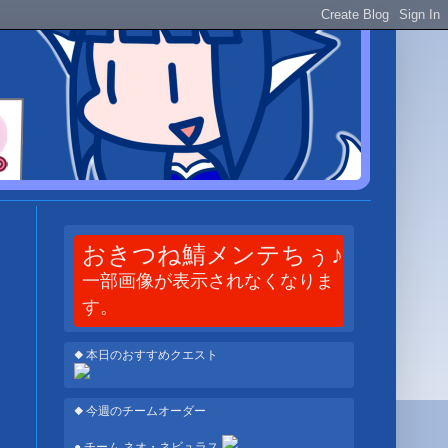
おきつね鯖メンテちぅ♪
一部画像が表示されなくなりま
す。
◆ 本日のおすすめクエスト
◆ 今週のチームオーダー
● チーム ネオ・ネビュラス