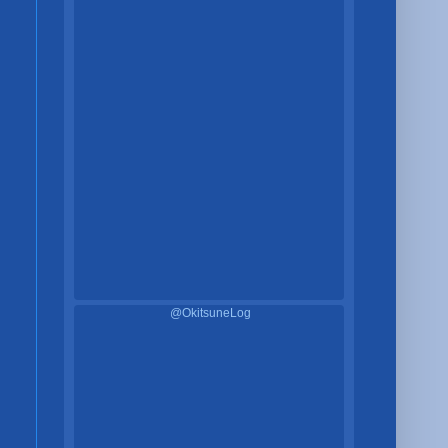
@OkitsuneLog