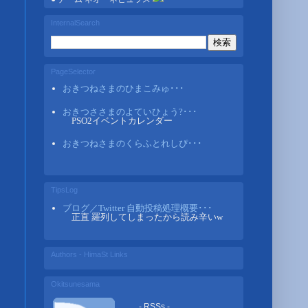
InternalSearch
PageSelector
おきつねさまのひまこみゅ･･･
おきつささまのよていひょう?･･･
PSO2イベントカレンダー
おきつねさまのくらふとれしぴ･･･
TipsLog
ブログ／Twitter 自動投稿処理概要･･･
正直 羅列してしまったから読み辛いw
Authors - HimaSt Links
Okitsunesama
- RSSs -