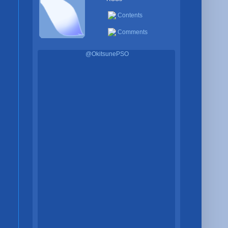
Contents
Comments
@OkitsunePSO