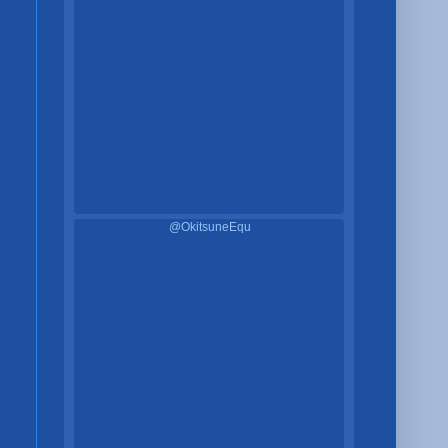
@OkitsuneEqu