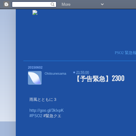
PSO2 緊
20150602
■
21:55:00
Okitsunesama
【予告緊急】2300
雨風とともに３
http://goo.gl/3klxpK
#PSO2
#緊急クエ