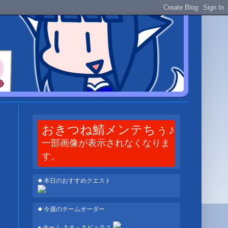
おきつね鯖メンテちぅ♪
一部画像が表示されなくなりま
す。
◆ 本日のおすすめクエスト
◆ 今週のチームオーダー
● チーム ネオ・ネビュラス