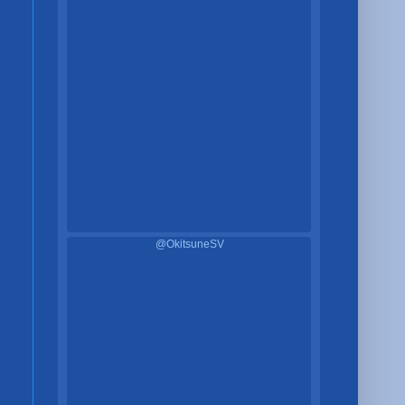
@OkitsuneSV