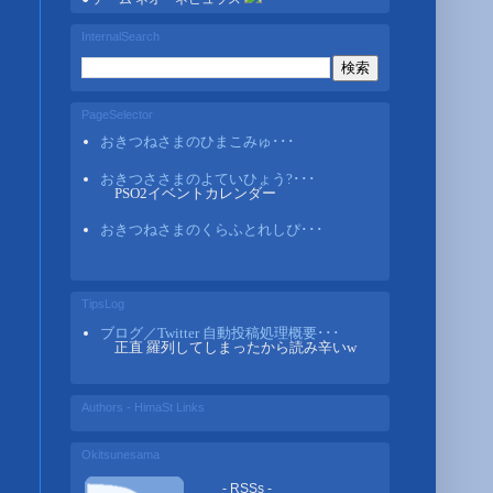
InternalSearch
PageSelector
おきつねさまのひまこみゅ･･･
おきつささまのよていひょう?･･･
PSO2イベントカレンダー
おきつねさまのくらふとれしぴ･･･
TipsLog
ブログ／Twitter 自動投稿処理概要･･･
正直 羅列してしまったから読み辛いw
Authors - HimaSt Links
Okitsunesama
- RSSs -