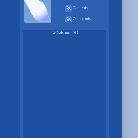
Contents
Comments
@OkitsunePSO