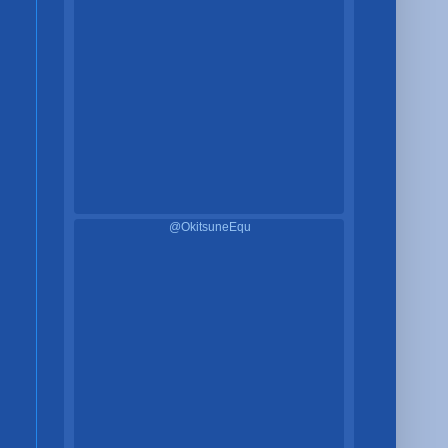
@OkitsuneEqu