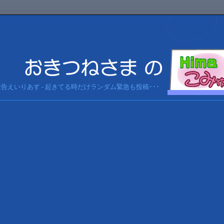
急報告えいりあす - 起きてる時だけランダム緊急も投稿･･･