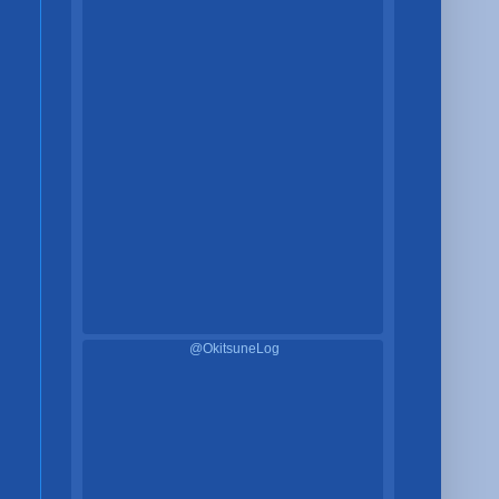
@OkitsuneLog