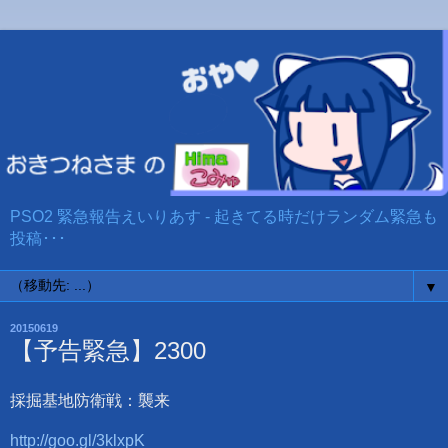
PSO2 緊急報告えいりあす - 起きてる時だけランダム緊急も
投稿･･･
▼
20150619
【予告緊急】2300
採掘基地防衛戦：襲来
http://goo.gl/3klxpK