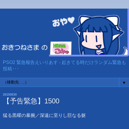
PSO2 緊急報告えいりあす - 起きてる時だけランダム緊急も
投稿･･･
▼
20150630
【予告緊急】1500
猛る黒曜の暴腕／深遠に至りし巨なる躯