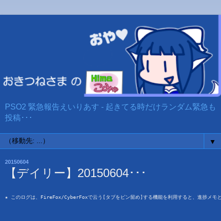
PSO2 緊急報告えいりあす - 起きてる時だけランダム緊急も
投稿･･･
▼
20150604
【デイリー】20150604･･･
★ このログは、FireFox/CyberFoxで云う[タブをピン留め]する機能を利用すると、進捗メ