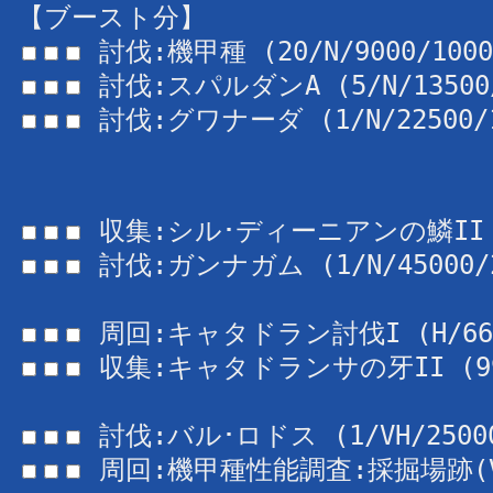
【ブースト分】
 討伐:グワナーダ (1/N/22500/1
 討伐:ガンナガム (1/N/45000/2
 収集:キャタドランサの牙II (99/
 周回:機甲種性能調査:採掘場跡(VH/1