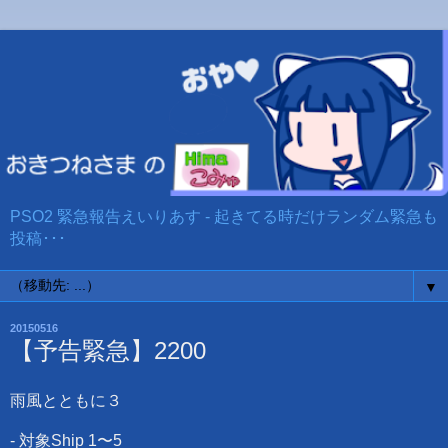
PSO2 緊急報告えいりあす - 起きてる時だけランダム緊急も
投稿･･･
▼
20150516
【予告緊急】2200
雨風とともに３
- 対象Ship 1〜5