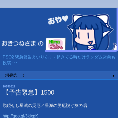
PSO2 緊急報告えいりあす - 起きてる時だけランダム緊急も
投稿･･･
▼
20150329
【予告緊急】1500
顕現せし星滅の災厄／星滅の災厄禊ぐ灰の唱
http://goo.gl/3klxpK