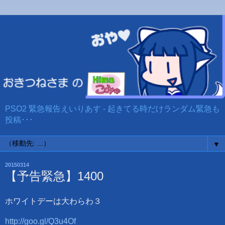
PSO2 緊急報告えいりあす - 起きてる時だけランダム緊急も
投稿･･･
▼
20150314
【予告緊急】1400
ホワイトデーは大わらわ３
http://goo.gl/Q3u4Of