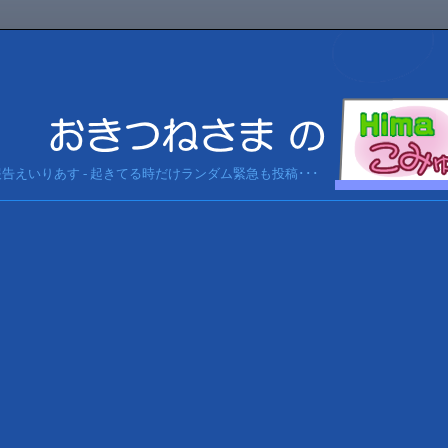
急報告えいりあす - 起きてる時だけランダム緊急も投稿･･･