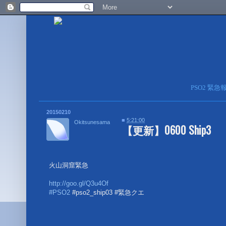
PSO2 緊
20150210
■
5:21:00
Okitsunesama
【更新】0600 Ship3
火山洞窟緊急
http://goo.gl/Q3u4Of
#PSO2
#pso2_ship03 #緊急クエ