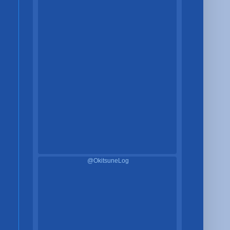
@OkitsuneLog