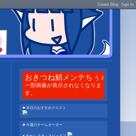
おきつね鯖メンテちぅ♪
一部画像が表示されなくなりま
す。
◆ 本日のおすすめクエスト
◆ 今週のチームオーダー
● チーム ネオ・ネビュラス