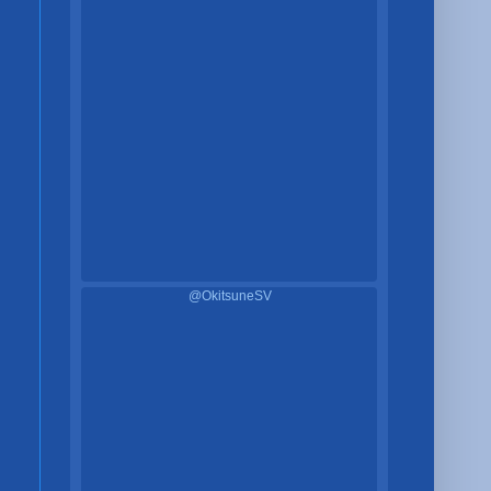
@OkitsuneSV