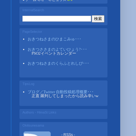
InternalSearch
PageSelector
おきつねさまのひまこみゅ･･･
おきつささまのよていひょう?･･･
PSO2イベントカレンダー
おきつねさまのくらふとれしぴ･･･
TipsLog
ブログ／Twitter 自動投稿処理概要･･･
正直 羅列してしまったから読み辛いw
Authors - HimaSt Links
Okitsunesama
- RSSs -