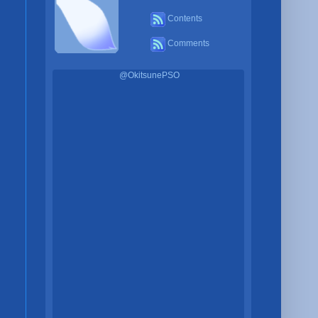
Contents
Comments
@OkitsunePSO