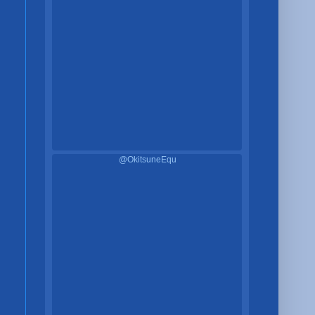
@OkitsuneEqu