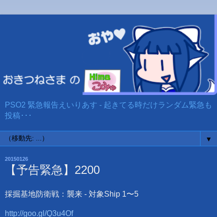
PSO2 緊急報告えいりあす - 起きてる時だけランダム緊急も
投稿･･･
▼
20150126
【予告緊急】2200
採掘基地防衛戦：襲来 - 対象Ship 1〜5
http://goo.gl/Q3u4Of