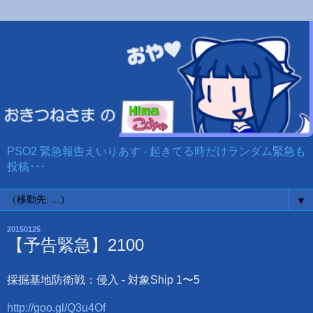
PSO2 緊急報告えいりあす - 起きてる時だけランダム緊急も
投稿･･･
▼
20150125
【予告緊急】2100
採掘基地防衛戦：侵入 - 対象Ship 1〜5
http://goo.gl/Q3u4Of