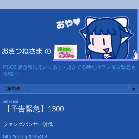
PSO2 緊急報告えいりあす - 起きてる時だけランダム緊急も
投稿･･･
▼
20150108
【予告緊急】1300
ファングバンサー討伐
http://goo.gl/Q3u4Of