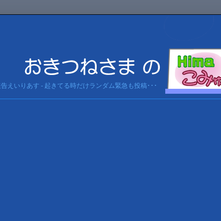
急報告えいりあす - 起きてる時だけランダム緊急も投稿･･･