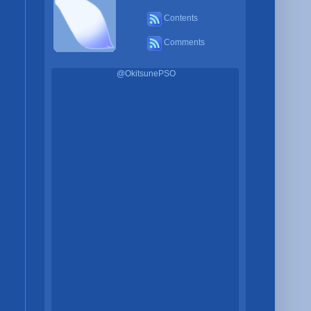
Contents
Comments
@OkitsunePSO