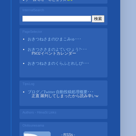
InternalSearch
PageSelector
おきつねさまのひまこみゅ･･･
おきつささまのよていひょう?･･･
PSO2イベントカレンダー
おきつねさまのくらふとれしぴ･･･
TipsLog
ブログ／Twitter 自動投稿処理概要･･･
正直 羅列してしまったから読み辛いw
Authors - HimaSt Links
Okitsunesama
- RSSs -