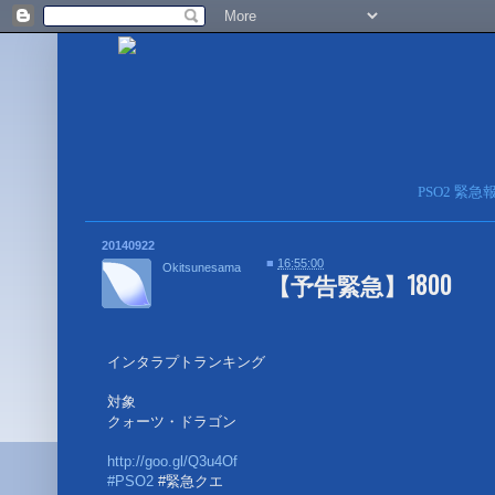
PSO2 緊
20140922
■
16:55:00
Okitsunesama
【予告緊急】1800
インタラプトランキング
対象
クォーツ・ドラゴン
http://goo.gl/Q3u4Of
#PSO2
#緊急クエ