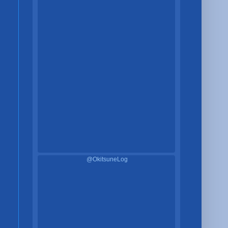
@OkitsuneLog