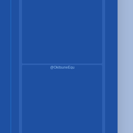
@OkitsuneEqu