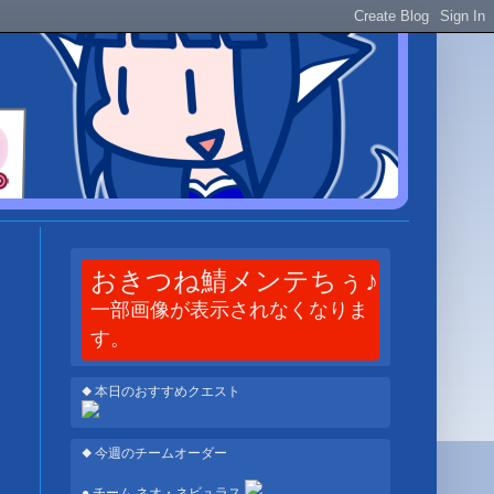
おきつね鯖メンテちぅ♪
一部画像が表示されなくなりま
す。
◆ 本日のおすすめクエスト
◆ 今週のチームオーダー
● チーム ネオ・ネビュラス