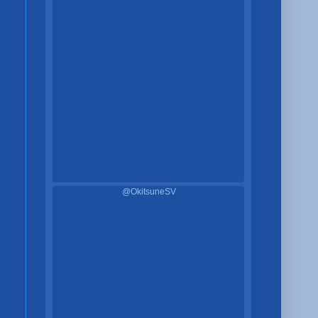
@OkitsuneSV