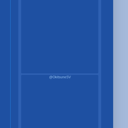
@OkitsuneSV