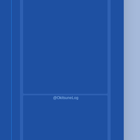
@OkitsuneLog