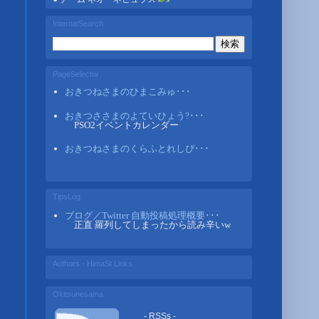
InternalSearch
PageSelector
おきつねさまのひまこみゅ･･･
おきつささまのよていひょう?･･･
PSO2イベントカレンダー
おきつねさまのくらふとれしぴ･･･
TipsLog
ブログ／Twitter 自動投稿処理概要･･･
正直 羅列してしまったから読み辛いw
Authors - HimaSt Links
Okitsunesama
- RSSs -