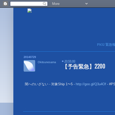
PSO2 緊
20140729
■
20:55:00
Okitsunesama
【予告緊急】2200
闇へのいざない - 対象Ship 1〜5 -
http://goo.gl/Q3u4Of
- #
■