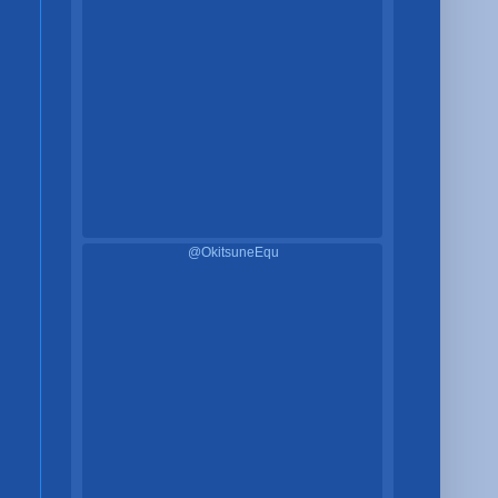
@OkitsuneEqu