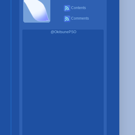
Contents
Comments
@OkitsunePSO