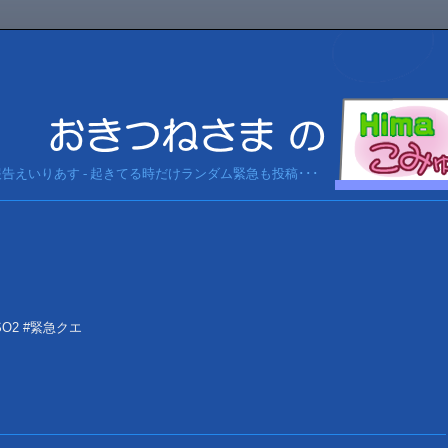
急報告えいりあす - 起きてる時だけランダム緊急も投稿･･･
PSO2 #緊急クエ