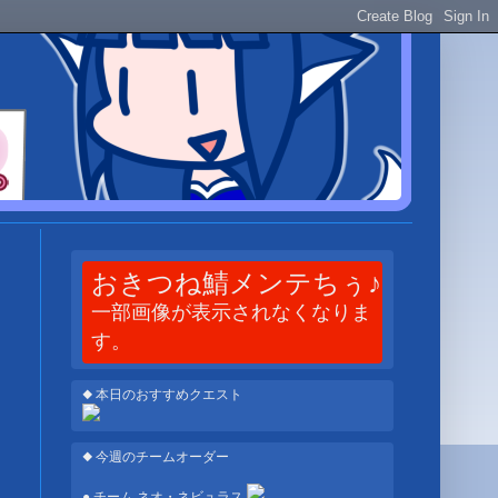
おきつね鯖メンテちぅ♪
一部画像が表示されなくなりま
す。
◆ 本日のおすすめクエスト
◆ 今週のチームオーダー
● チーム ネオ・ネビュラス